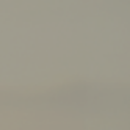
Vacatures Arnhem en
Nijmegen – Vind jouw baan
met SelectieTeam
Werkgevers
Over ons
Hoogtepunten
Artikelen