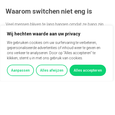
Waarom switchen niet eng is
Veel mensen blijven te lang hangen omdat ze bang zijn
voor verandering. Dat is logisch. Nieuw werk betekent
Wij hechten waarde aan uw privacy
nieuwe collega’s, routines en onzekerheid. Maar weet je
wat pas echt eng is Blijven op een plek waar je
We gebruiken cookies om uw surfervaring te verbeteren,
ongelukkig bent.
gepersonaliseerde advertenties of inhoud weer te geven en
ons verkeer te analyseren. Door op "Alles accepteren" te
Switchen hoeft niet radicaal te zijn. Soms is het genoeg
klikken, stemt u in met ons gebruik van cookies.
om te kijken wat er buiten je huidige rol ligt. Een andere
afdeling, een nieuwe werkgever of gewoon een andere
Aanpassen
Alles afwijzen
Alles accepteren
richting. De eerste stap is niet ontslag, maar oriëntatie.
Kleine stappen groot verschil
Je hoeft niet morgen je baan op te zeggen. Begin klein
Kijk eens rond op vacaturesites zonder direct te