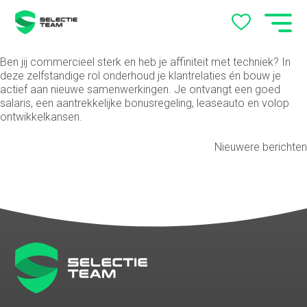
Ben jij commercieel sterk en heb je affiniteit met techniek? In
deze zelfstandige rol onderhoud je klantrelaties én bouw je
actief aan nieuwe samenwerkingen. Je ontvangt een goed
salaris, een aantrekkelijke bonusregeling, leaseauto en volop
ontwikkelkansen.
Nieuwere berichten
Berichtennavigatie
Vacatures Arnhem en
Nijmegen – Vind jouw baan
met SelectieTeam
Werkgevers
Over ons