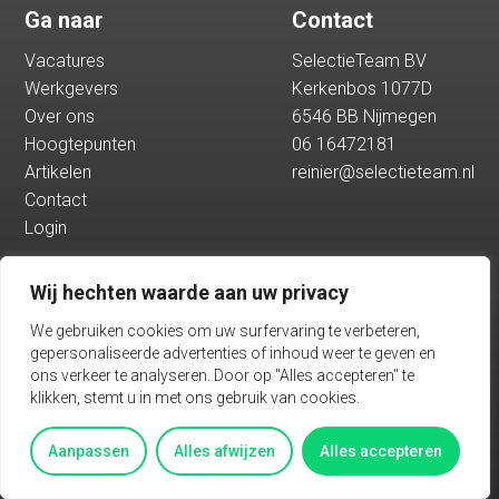
Ga naar
Contact
Hoogtepunten
Vacatures
SelectieTeam BV
Werkgevers
Kerkenbos 1077D
Artikelen
Over ons
6546 BB Nijmegen
Hoogtepunten
06 16472181
Artikelen
reinier@selectieteam.nl
Contact
Contact
Login
Login
Wij hechten waarde aan uw privacy
Vacatures
We gebruiken cookies om uw surfervaring te verbeteren,
gepersonaliseerde advertenties of inhoud weer te geven en
ons verkeer te analyseren. Door op "Alles accepteren" te
klikken, stemt u in met ons gebruik van cookies.
Algemene voorwaarden
Privacy
Aanpassen
Alles afwijzen
Alles accepteren
BASED ON THE PADDAP FRAMEWORK TALENTWAVE SOLUTION