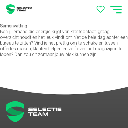
Samenvatting
Ben jij iemand die energie krijgt van klantcontact, graag
overzicht houdt én het leuk vindt om niet de hele dag achter een
bureau te zitten? Vind je het prettig om te schakelen tussen
offertes maken, klanten helpen en zelf even het magazijn in te
lopen? Dan zou dit zomaar jouw plek kunnen zijn.
Vacatures Arnhem en
Nijmegen – Vind jouw baan
met SelectieTeam
Werkgevers
Over ons