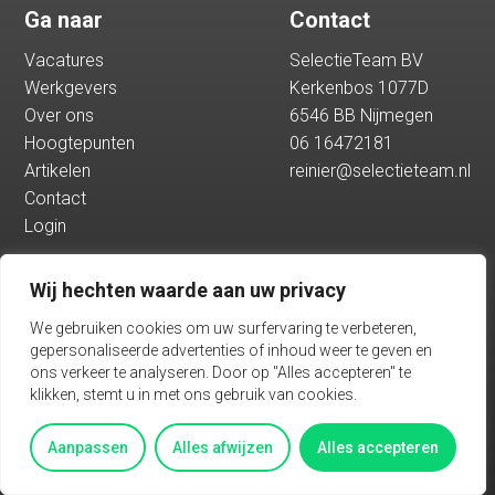
Ga naar
Contact
Hoogtepunten
Vacatures
SelectieTeam BV
Werkgevers
Kerkenbos 1077D
Artikelen
Over ons
6546 BB Nijmegen
Hoogtepunten
06 16472181
Artikelen
reinier@selectieteam.nl
Contact
Contact
Login
Login
Wij hechten waarde aan uw privacy
Vacatures
We gebruiken cookies om uw surfervaring te verbeteren,
gepersonaliseerde advertenties of inhoud weer te geven en
ons verkeer te analyseren. Door op "Alles accepteren" te
klikken, stemt u in met ons gebruik van cookies.
Algemene voorwaarden
Privacy
Aanpassen
Alles afwijzen
Alles accepteren
BASED ON THE PADDAP FRAMEWORK TALENTWAVE SOLUTION