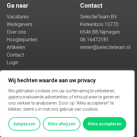
Ga naar
Contact
Hoogtepunten
Vacatures
SelectieTeam BV
Werkgevers
Kerkenbos 1077D
Artikelen
Over ons
6546 BB Nijmegen
Hoogtepunten
06 16472181
Artikelen
reinier@selectieteam.nl
Contact
Contact
Login
Login
Wij hechten waarde aan uw privacy
Vacatures
We gebruiken cookies om uw surfervaring te verbeteren,
gepersonaliseerde advertenties of inhoud weer te geven en
ons verkeer te analyseren. Door op "Alles accepteren" te
klikken, stemt u in met ons gebruik van cookies.
Algemene voorwaarden
Privacy
Aanpassen
Alles afwijzen
Alles accepteren
BASED ON THE PADDAP FRAMEWORK TALENTWAVE SOLUTION