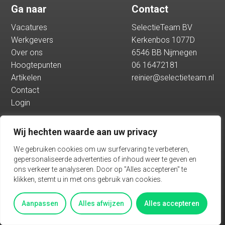
Ga naar
Contact
Hoogtepunten
Vacatures
SelectieTeam BV
Werkgevers
Kerkenbos 1077D
Artikelen
Over ons
6546 BB Nijmegen
Hoogtepunten
06 16472181
Artikelen
reinier@selectieteam.nl
Contact
Contact
Login
Login
Wij hechten waarde aan uw privacy
Vacatures
We gebruiken cookies om uw surfervaring te verbeteren,
gepersonaliseerde advertenties of inhoud weer te geven en
ons verkeer te analyseren. Door op "Alles accepteren" te
klikken, stemt u in met ons gebruik van cookies.
Algemene voorwaarden
Privacy
Aanpassen
Alles afwijzen
Alles accepteren
BASED ON THE PADDAP FRAMEWORK TALENTWAVE SOLUTION