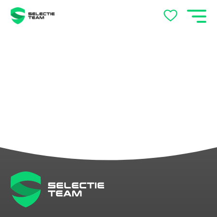
Vacatures Arnhem en
Nijmegen – Vind jouw baan
met SelectieTeam
Werkgevers
Over ons