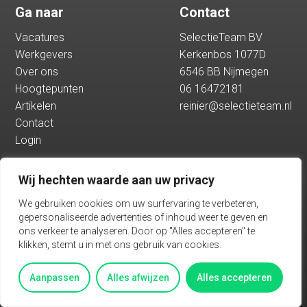
Ga naar
Contact
Hoogtepunten
Vacatures
SelectieTeam BV
Werkgevers
Kerkenbos 1077D
Artikelen
Over ons
6546 BB Nijmegen
Hoogtepunten
06 16472181
Artikelen
reinier@selectieteam.nl
Contact
Contact
Login
Login
Wij hechten waarde aan uw privacy
Vacatures
We gebruiken cookies om uw surfervaring te verbeteren,
gepersonaliseerde advertenties of inhoud weer te geven en
ons verkeer te analyseren. Door op "Alles accepteren" te
klikken, stemt u in met ons gebruik van cookies.
Algemene voorwaarden
Privacy
Aanpassen
Alles afwijzen
Alles accepteren
BASED ON THE PADDAP FRAMEWORK TALENTWAVE SOLUTION