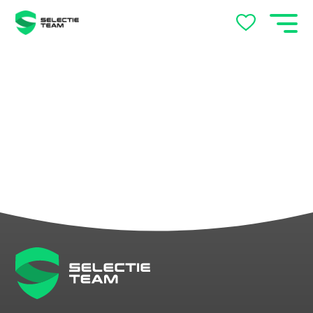
Vacatures Arnhem en
Nijmegen – Vind jouw baan
met SelectieTeam
Werkgevers
Over ons