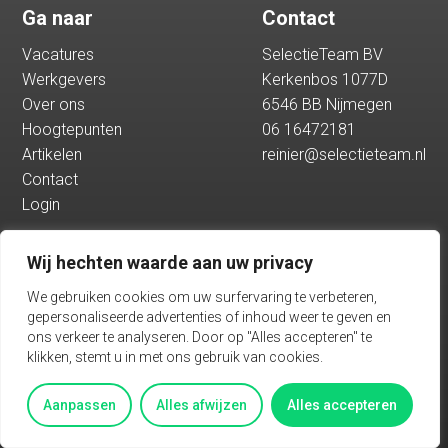
Ga naar
Contact
Hoogtepunten
Vacatures
SelectieTeam BV
Werkgevers
Kerkenbos 1077D
Artikelen
Over ons
6546 BB Nijmegen
Hoogtepunten
06 16472181
Artikelen
reinier@selectieteam.nl
Contact
Contact
Login
Login
Wij hechten waarde aan uw privacy
Vacatures
We gebruiken cookies om uw surfervaring te verbeteren,
gepersonaliseerde advertenties of inhoud weer te geven en
ons verkeer te analyseren. Door op "Alles accepteren" te
klikken, stemt u in met ons gebruik van cookies.
Algemene voorwaarden
Privacy
Aanpassen
Alles afwijzen
Alles accepteren
BASED ON THE PADDAP FRAMEWORK TALENTWAVE SOLUTION