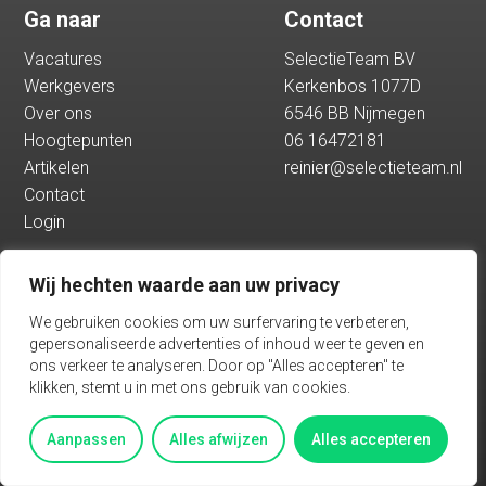
Ga naar
Contact
Hoogtepunten
Vacatures
SelectieTeam BV
Werkgevers
Kerkenbos 1077D
Artikelen
Over ons
6546 BB Nijmegen
Hoogtepunten
06 16472181
Artikelen
reinier@selectieteam.nl
Contact
Contact
Login
Login
Wij hechten waarde aan uw privacy
Vacatures
We gebruiken cookies om uw surfervaring te verbeteren,
gepersonaliseerde advertenties of inhoud weer te geven en
ons verkeer te analyseren. Door op "Alles accepteren" te
klikken, stemt u in met ons gebruik van cookies.
Algemene voorwaarden
Privacy
Aanpassen
Alles afwijzen
Alles accepteren
BASED ON THE PADDAP FRAMEWORK TALENTWAVE SOLUTION