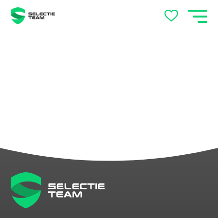
Vacatures Arnhem en
Nijmegen – Vind jouw baan
met SelectieTeam
Werkgevers
Over ons