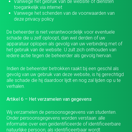
Vanwege het gebruik van de website of diensten
toegankelijk via internet
Vanwege het schenden van de voorwaarden van
Vacatures Arnhem en Nijmegen 
deze privacy policy
jouw baan met SelectieTeam
De beheerder is niet verantwoordelijk voor eventuele
schade die u zelf oploopt, dan wel derden of uw
Werkgevers
apparatuur oplopen als gevolg van uw verbinding met of
het gebruik van de website. U zult zich onthouden van
iedere actie tegen de beheerder als gevolg hiervan.
Over ons
Indien de beheerder betrokken raakt bij een geschil als
gevolg van uw gebruik van deze website, is hij gerechtigd
Hoogtepunten
alle schade die hij daardoor lijdt en nog zal lijden op u te
verhalen.
Artikelen
Artikel 6 – Het verzamelen van gegevens
Wij verzamelen de persoonsgegevens van studenten.
Contact
Onder persoonsgegevens worden verstaan: alle
informatie over een geïdentificeerde of identificeerbare
natuurlijke persoon; als identificeerbaar wordt