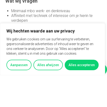
Wat wij vragen
Minimaal mbo werk- en denkniveau
Affiniteit met techniek of interesse om je hierin te
verdiepen
Je werkt nauwkeurig, denkt in oplossingen en houdt
het overzicht
Wij hechten waarde aan uw privacy
Commerciële instelling met focus op relatie en
We gebruiken cookies om uw surfervaring te verbeteren,
kwaliteit
gepersonaliseerde advertenties of inhoud weer te geven en
Klantgericht, communicatief sterk en leergierig
ons verkeer te analyseren. Door op "Alles accepteren" te
Woonachtig in de regio Son en Breugel / Eindhoven
klikken, stemt u in met ons gebruik van cookies.
Beschikbaar voor minimaal 32 uur per week
Aanpassen
Alles afwijzen
Alles accepteren
Vertel mij meer
Vragen?
Wat wij bieden
Brutosalaris tussen de
€3.300 en €3.900
per maand
(o.b.v. fulltime)
Bonus op basis van vestigingsresultaat
25 vakantiedagen + mogelijkheid om 12 extra dagen
bij te kopen
Uitgebreide pensioenregeling