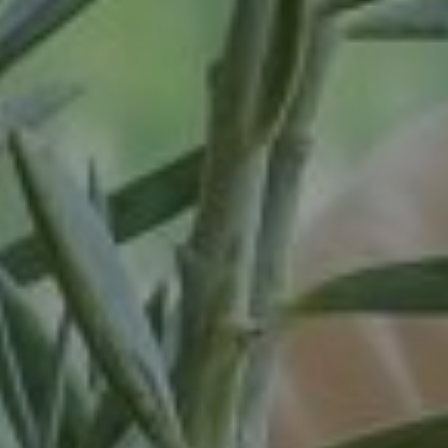
Waardenburg
Wanrooij / Heesch
West Nederland
Wijchen
Woudenberg
Zaandam
Zevenaar
Zuid-West Nederland
Zwaag
Zwolle
dienstverband