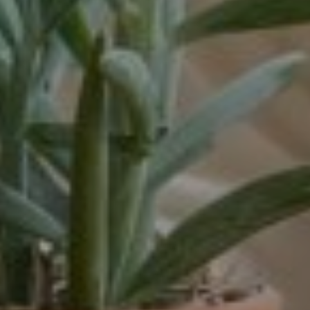
16 - 32 uur
16-32 uur
20 tot 32 uur
20-24 uur
24 uur
24-32 uur
24-40 uur
28-40 uur
32 of 38 uur
32 uur
32-38 uur