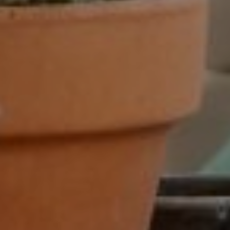
32-40 uur
36-40 uur
Flexibel
Fulltime
category
Accountmanager
Accountmanager binnendienst
Administratie
Adviseur
allround commercieel medewerker
Assistent controller