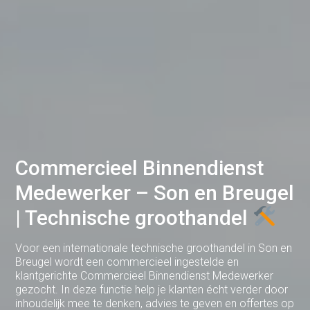
Dodewaard
Doetinchem
Druten
Duiven
Ede
Eerbeek
Commercieel Binnendienst
Medewerker – Son en Breugel
Eindhoven
| Technische groothandel
Elst
Emmen
Voor een internationale technische groothandel in Son en
Breugel wordt een commercieel ingestelde en
Enschede
klantgerichte Commercieel Binnendienst Medewerker
gezocht. In deze functie help je klanten écht verder door
Gemert
inhoudelijk mee te denken, advies te geven en offertes op