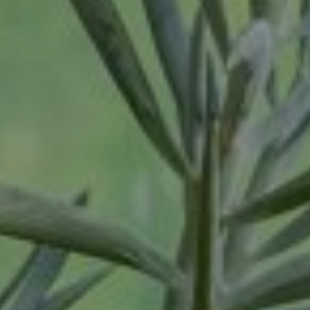
Tilburg
Twello
Uden
Utrecht
Varsseveld
Veenendaal
Veghel
Velp
Venlo
Venray
Vortum-Mullem