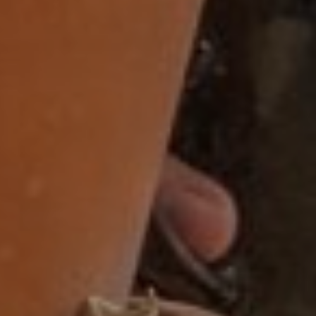
BI-specialist
Business controller
Commercieel medewerker
Commercieel medewerker
verkoopbinnendienst
Commerciële binnendienst
medewerker
Content specialist
Customer service medewerker
Customer Success & Operations
Customer support medewerker
binnendienst
Data steward