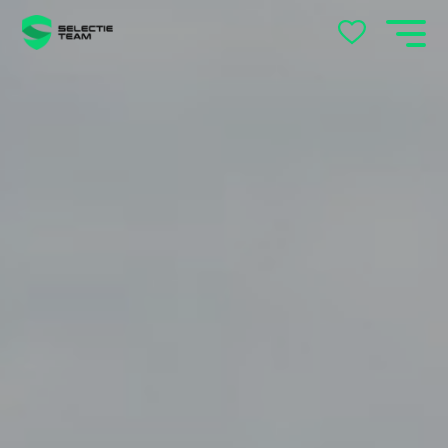
Apeldoorn
Arnhem
Beek en Donk
Beilen
Bemmel
Best
Beuningen
Boxtel
Brabant
Cuijk
Deventer