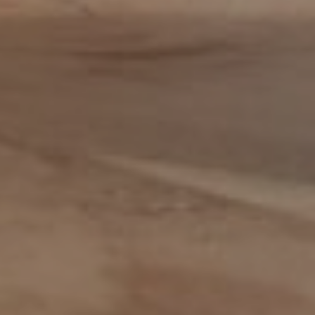
Inkoop assistent
Inkoop/product manager
Inkoper/Product Manager
Inside Sales
Inside sales engineer
Legal
Marketing &
Communicatiemedewerker
Medewerker Bedrijfsbureau
Medewerker binnendienst
Medewerker buitendienst
Medewerker buitendienst