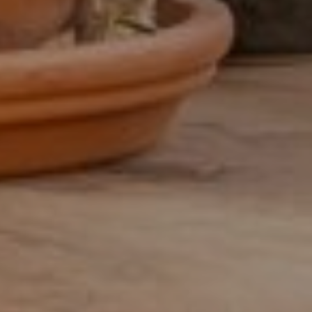
Facturist
Finance manager
Financieel administratief medewerker
Financieel analist
Financieel controller
Financieel medewerker
Fiscalist
GL Accountant
HR
HR-officer
Infrastructure specialist /
systeembeheerder