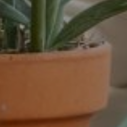
dienstverband
16 - 32 uur
16-32 uur
20 tot 32 uur
20-24 uur
24 uur
24-32 uur
24-40 uur
28-40 uur
32 of 38 uur
32 uur