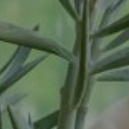
Tiel
Tilburg
Twello
Uden
Utrecht
Varsseveld
Veenendaal
Veghel
Velp
Venlo
Venray