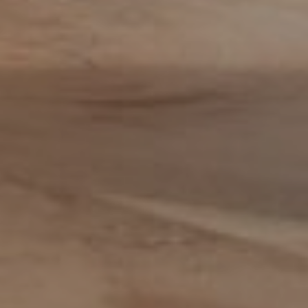
Data steward
Facturist
Finance manager
Financieel administratief medewerker
Financieel analist
Financieel controller
Financieel medewerker
Fiscalist
GL Accountant
HR
HR-officer
Infrastructure specialist /