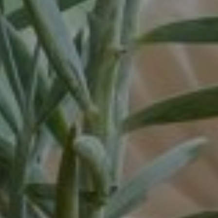
Vortum-Mullem
Waardenburg
Wanrooij / Heesch
West Nederland
Wijchen
Woudenberg
Zaandam
Zevenaar
Zuid-West Nederland
Zwaag
Zwolle