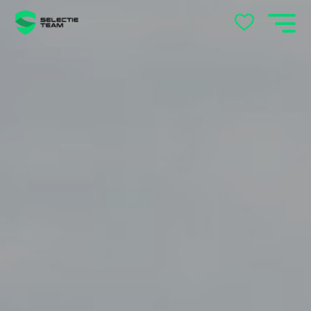
Andelst
Apeldoorn
Arnhem
Beek en Donk
Beilen
Bemmel
Best
Beuningen
Boxtel
Brabant
Cuijk