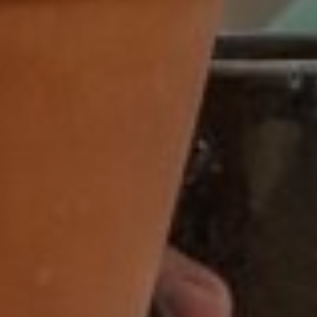
32-38 uur
32-40 uur
36-40 uur
Flexibel
Fulltime
category
Accountmanager
Accountmanager binnendienst
Administratie
Adviseur
allround commercieel medewerker