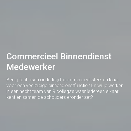
Deventer
Dodewaard
Doetinchem
Druten
Commercieel Binnendienst
Duiven
Medewerker
Ede
Eerbeek
Ben jij technisch onderlegd, commercieel sterk en klaar
voor een veelzijdige binnendienstfunctie? En wil je werken
Eindhoven
in een hecht team van 9 collega’s waar iedereen elkaar
kent en samen de schouders eronder zet?
Elst
Emmen
Enschede