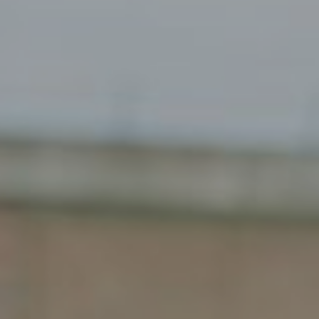
Gemert
Gendt
Haarlem
Haps
Heelsum
Helmond
Hengelo
Heteren
Hoogeveen
Houten
Joure