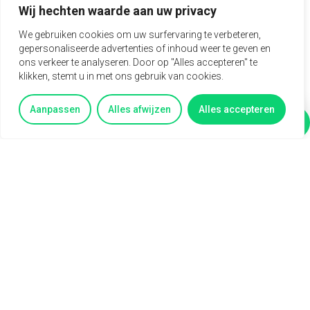
Wij hechten waarde aan uw privacy
Een fulltime functie van 40 uur per week.
We gebruiken cookies om uw surfervaring te verbeteren,
Een vaste aanstelling in een stabiel en groeiend
gepersonaliseerde advertenties of inhoud weer te geven en
bedrijf.
ons verkeer te analyseren. Door op "Alles accepteren" te
Werken in een klein, hecht team met korte
klikken, stemt u in met ons gebruik van cookies.
communicatielijnen.
Een afwisselende functie met veel ruimte voor eigen
initiatief.
Aanpassen
Alles afwijzen
Alles accepteren
Een dynamische rol waarin techniek en commercie
Vertel mij meer
Vragen?
samenkomen.
Interesse in deze baan?
Neem gerust contact op met
David
via
06 13093360
voor vragen.