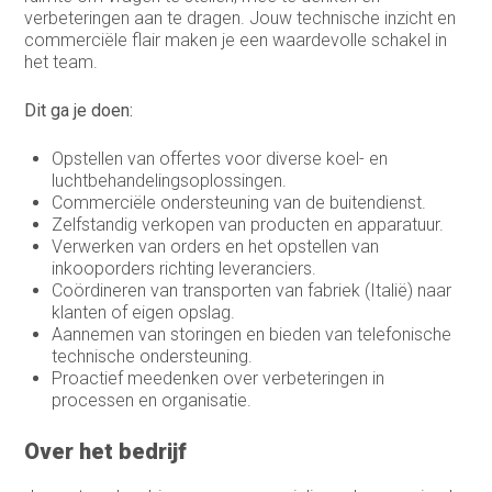
Sales representative
verbeteringen aan te dragen. Jouw technische inzicht en
commerciële flair maken je een waardevolle schakel in
Sales support
het team.
Service Coördinator
Dit ga je doen:
Systeem & Applicatiebeheerder
Opstellen van offertes voor diverse koel- en
luchtbehandelingsoplossingen.
Systeembeheerder
Commerciële ondersteuning van de buitendienst.
Zelfstandig verkopen van producten en apparatuur.
technisch commercieel adviseur
Verwerken van orders en het opstellen van
Technisch Commercieel Medewerker
inkooporders richting leveranciers.
Binnendienst
Coördineren van transporten van fabriek (Italië) naar
klanten of eigen opslag.
Telemarketeer
Aannemen van storingen en bieden van telefonische
technische ondersteuning.
Vertegenwoordiger
Proactief meedenken over verbeteringen in
processen en organisatie.
Vertegenwoordiger buitendienst
Over het bedrijf
Warehouse manager