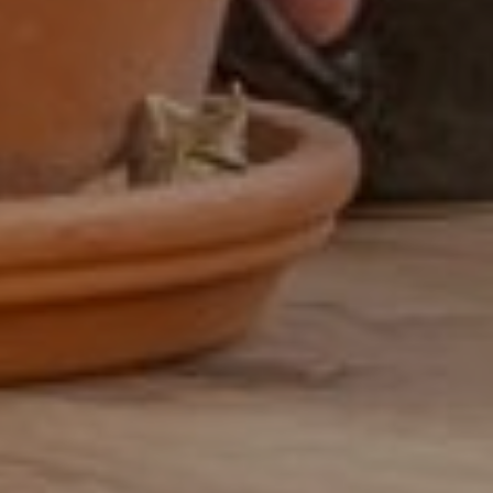
Assistent controller
BI-specialist
Business controller
Commercieel medewerker
Commercieel medewerker
verkoopbinnendienst
Commerciële binnendienst
medewerker
Content specialist
Customer service medewerker
Customer Success & Operations
Customer support medewerker
binnendienst