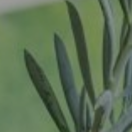
Oss
Contact
Ravenstein
Login
Rheden
Rhenen
Vacatures
Rilland
Rilland
Rotterdam
Sliedrecht
Son
Son en Breugel
Spijk
Spijkenisse