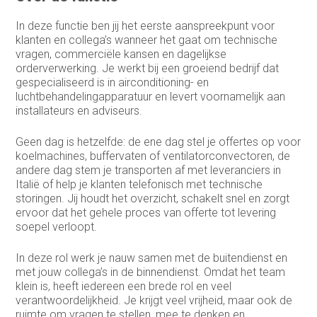
Medewerker buitendienst
In deze functie ben jij het eerste aanspreekpunt voor
Medewerker finance
klanten en collega’s wanneer het gaat om technische
vragen, commerciële kansen en dagelijkse
Medewerker verkoop binnendienst
orderverwerking. Je werkt bij een groeiend bedrijf dat
gespecialiseerd is in airconditioning- en
Operationeel medewerker inkoop
luchtbehandelingapparatuur en levert voornamelijk aan
installateurs en adviseurs.
Planner & Administratief medewerker
Geen dag is hetzelfde: de ene dag stel je offertes op voor
product engineer
koelmachines, buffervaten of ventilatorconvectoren, de
andere dag stem je transporten af met leveranciers in
productieplanner
Italië of help je klanten telefonisch met technische
storingen. Jij houdt het overzicht, schakelt snel en zorgt
Productspecialist
ervoor dat het gehele proces van offerte tot levering
soepel verloopt.
Projectmanager
In deze rol werk je nauw samen met de buitendienst en
Purchasing Officer
met jouw collega’s in de binnendienst. Omdat het team
klein is, heeft iedereen een brede rol en veel
Sales engineer
verantwoordelijkheid. Je krijgt veel vrijheid, maar ook de
ruimte om vragen te stellen, mee te denken en