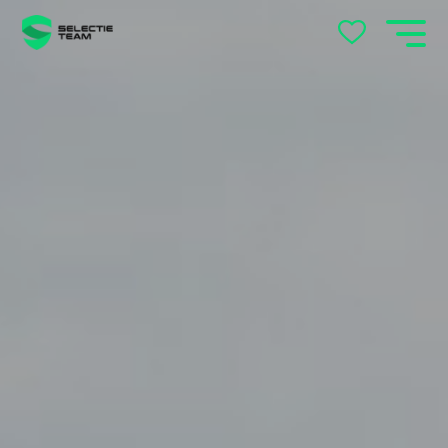
Andelst
Apeldoorn
Arnhem
Beek en Donk
Beilen
Bemmel
Best
Beuningen
Boxtel
Brabant
Cuijk