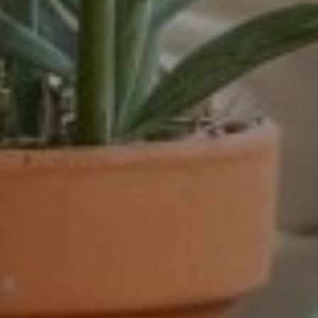
dienstverband
16 - 32 uur
16-32 uur
20 tot 32 uur
20-24 uur
24 uur
24-32 uur
24-40 uur
28-40 uur
32 of 38 uur
32 uur