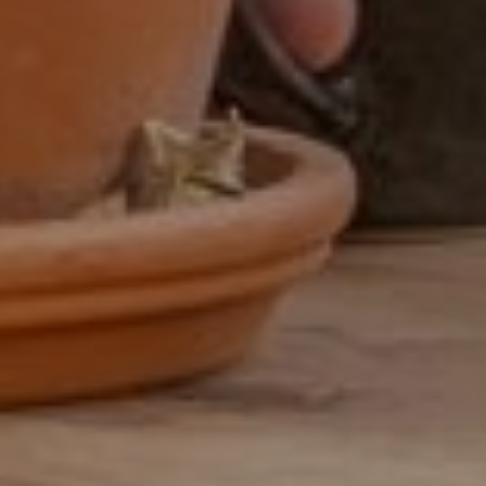
Assistent controller
BI-specialist
Business controller
Commercieel medewerker
Commercieel medewerker
verkoopbinnendienst
Commerciële binnendienst
medewerker
Content specialist
Customer service medewerker
Customer Success & Operations
Customer support medewerker
binnendienst