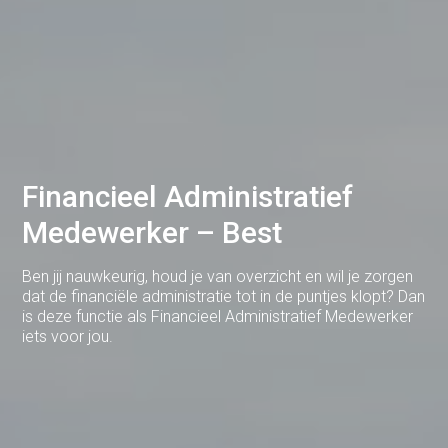
Deventer
Dodewaard
Doetinchem
Druten
Duiven
Financieel Administratief
Medewerker – Best
Ede
Eerbeek
Ben jij nauwkeurig, houd je van overzicht en wil je zorgen
dat de financiële administratie tot in de puntjes klopt? Dan
Eindhoven
is deze functie als Financieel Administratief Medewerker
iets voor jou.
Elst
Emmen
Enschede