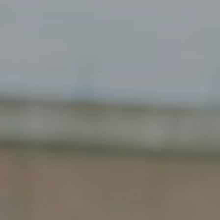
Gemert
Gendt
Haarlem
Haps
Heelsum
Helmond
Hengelo
Heteren
Hoogeveen
Houten
Joure