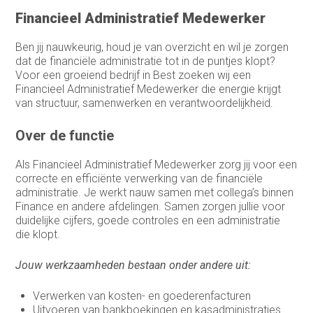
Medewerker buitendienst
Financieel Administratief Medewerker
Medewerker finance
Ben jij nauwkeurig, houd je van overzicht en wil je zorgen
dat de financiële administratie tot in de puntjes klopt?
Medewerker verkoop binnendienst
Voor een groeiend bedrijf in Best zoeken wij een
Financieel Administratief Medewerker die energie krijgt
Operationeel medewerker inkoop
van structuur, samenwerken en verantwoordelijkheid.
Planner & Administratief medewerker
Over de functie
product engineer
Als Financieel Administratief Medewerker zorg jij voor een
productieplanner
correcte en efficiënte verwerking van de financiële
administratie. Je werkt nauw samen met collega’s binnen
Productspecialist
Finance en andere afdelingen. Samen zorgen jullie voor
duidelijke cijfers, goede controles en een administratie
Projectmanager
die klopt.
Purchasing Officer
Jouw werkzaamheden bestaan onder andere uit:
Sales engineer
Verwerken van kosten- en goederenfacturen
Uitvoeren van bankboekingen en kasadministraties