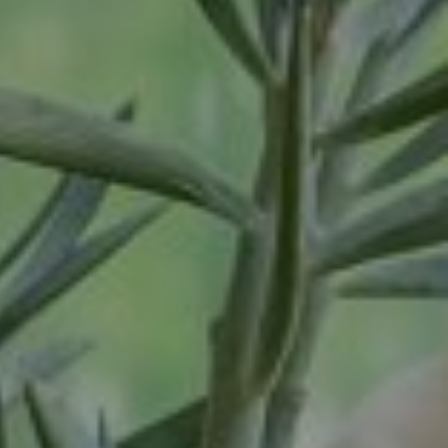
Tiel
Tilburg
Twello
Uden
Utrecht
Varsseveld
Veenendaal
Veghel
Velp
Venlo
Venray