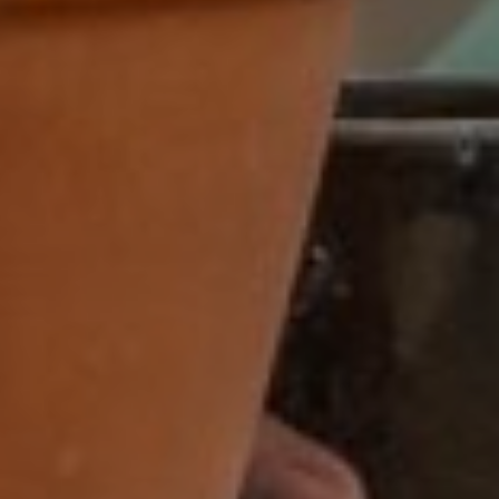
32-38 uur
32-40 uur
36-40 uur
Flexibel
Fulltime
category
Accountmanager
Accountmanager binnendienst
Administratie
Adviseur
allround commercieel medewerker