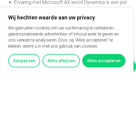
Ervaring met Microsoft AX en/of Dynamics is een pré
Wat wij bieden
Wij hechten waarde aan uw privacy
We gebruiken cookies om uw surfervaring te verbeteren,
Een brutosalaris tussen de € 3.200 en € 3.700 per
gepersonaliseerde advertenties of inhoud weer te geven en
maand op fulltime basis
ons verkeer te analyseren. Door op "Alles accepteren" te
Salaris afhankelijk van ervaring en kennis
klikken, stemt u in met ons gebruik van cookies.
Veel ruimte voor eigen initiatief en ontwikkeling
37 vrije dagen per jaar: 25 verlofdagen en 12 ATV-
dagen
Aanpassen
Alles afwijzen
Alles accepteren
Een betrokken team met korte lijnen
Vertel mij meer
Vragen?
Een afwisselende functie binnen een groeiende
organisatie
De kans om actief mee te denken over betere
financiële processen
Interesse in deze baan?
Neem gerust contact op met Sil via +31 6 82716706 als
je vragen hebt.