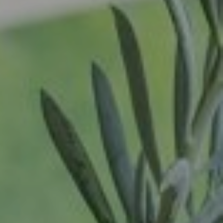
Oss
Contact
Ravenstein
Rheden
Login
Rhenen
Vacatures
Rilland
Rilland
Rotterdam
Sliedrecht
Son
Son en Breugel
Spijk
Spijkenisse