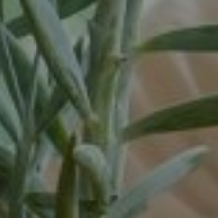
Vortum-Mullem
Waardenburg
Wanrooij / Heesch
West Nederland
Wijchen
Woudenberg
Zaandam
Zevenaar
Zuid-West Nederland
Zwaag
Zwolle