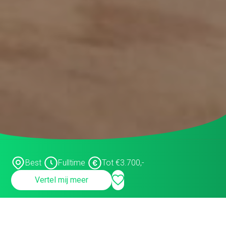
systeembeheerder
Inkoop assistent
Inkoop/product manager
Inkoper/Product Manager
Inside Sales
Inside sales engineer
Legal
Marketing &
Communicatiemedewerker
Best
Fulltime
Tot €3.700,-
Medewerker Bedrijfsbureau
Vertel mij meer
Medewerker binnendienst
Medewerker buitendienst