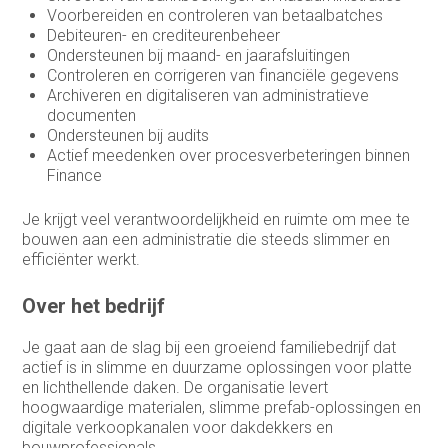
Sales representative
Voorbereiden en controleren van betaalbatches
Debiteuren- en crediteurenbeheer
Sales support
Ondersteunen bij maand- en jaarafsluitingen
Controleren en corrigeren van financiële gegevens
Service Coördinator
Archiveren en digitaliseren van administratieve
documenten
Systeem & Applicatiebeheerder
Ondersteunen bij audits
Actief meedenken over procesverbeteringen binnen
Systeembeheerder
Finance
technisch commercieel adviseur
Je krijgt veel verantwoordelijkheid en ruimte om mee te
Technisch Commercieel Medewerker
bouwen aan een administratie die steeds slimmer en
Binnendienst
efficiënter werkt.
Telemarketeer
Over het bedrijf
Vertegenwoordiger
Je gaat aan de slag bij een groeiend familiebedrijf dat
actief is in slimme en duurzame oplossingen voor platte
Vertegenwoordiger buitendienst
en lichthellende daken. De organisatie levert
hoogwaardige materialen, slimme prefab-oplossingen en
Warehouse manager
digitale verkoopkanalen voor dakdekkers en
bouwprofessionals.