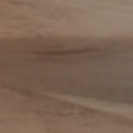
Data steward
Facturist
Finance manager
Financieel administratief medewerker
Financieel analist
Financieel controller
Financieel medewerker
Fiscalist
GL Accountant
HR
HR-officer
Infrastructure specialist /