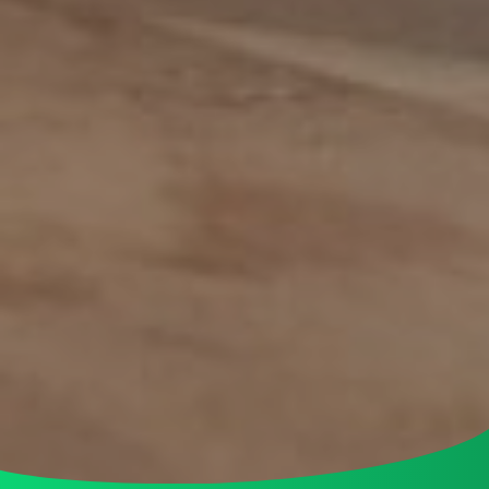
systeembeheerder
Inkoop assistent
Inkoop/product manager
Inkoper/Product Manager
Inside Sales
Inside sales engineer
Legal
Marketing &
Communicatiemedewerker
Medewerker Bedrijfsbureau
Medewerker binnendienst
Medewerker buitendienst
Medewerker buitendienst