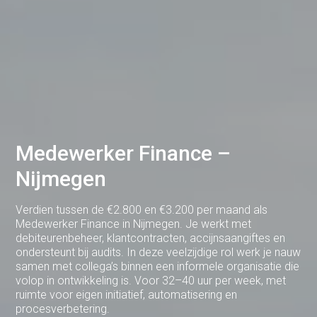
Deventer
Dodewaard
Doetinchem
Druten
Duiven
Medewerker Finance –
Ede
Nijmegen
Eerbeek
Eindhoven
Verdien tussen de €2.800 en €3.200 per maand als
Medewerker Finance in Nijmegen. Je werkt met
Elst
debiteurenbeheer, klantcontracten, accijnsaangiftes en
ondersteunt bij audits. In deze veelzijdige rol werk je nauw
Emmen
samen met collega’s binnen een informele organisatie die
volop in ontwikkeling is. Voor 32–40 uur per week, met
Enschede
ruimte voor eigen initiatief, automatisering en
procesverbetering.