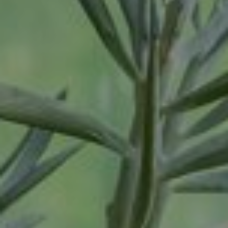
Tiel
Tilburg
Twello
Uden
Utrecht
Varsseveld
Veenendaal
Veghel
Velp
Venlo
Venray