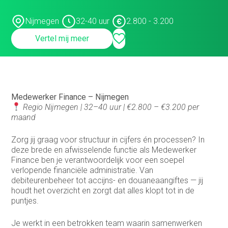
Medewerker finance
Nijmegen
32-40 uur
2.800 - 3.200
Vertel mij meer
Medewerker verkoop binnendienst
Operationeel medewerker inkoop
Planner & Administratief medewerker
Medewerker Finance – Nijmegen
product engineer
Regio Nijmegen | 32–40 uur | €2.800 – €3.200 per
maand
productieplanner
Zorg jij graag voor structuur in cijfers én processen? In
Productspecialist
deze brede en afwisselende functie als Medewerker
Finance ben je verantwoordelijk voor een soepel
Projectmanager
verlopende financiële administratie. Van
debiteurenbeheer tot accijns- en douaneaangiftes — jij
Purchasing Officer
houdt het overzicht en zorgt dat alles klopt tot in de
puntjes.
Sales engineer
Sales representative
Je werkt in een betrokken team waarin samenwerken