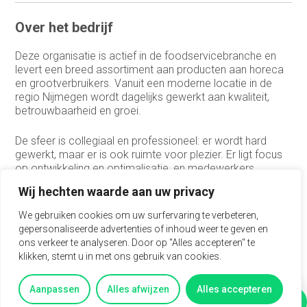
Over het bedrijf
Deze organisatie is actief in de foodservicebranche en
levert een breed assortiment aan producten aan horeca
en grootverbruikers. Vanuit een moderne locatie in de
regio Nijmegen wordt dagelijks gewerkt aan kwaliteit,
betrouwbaarheid en groei.
De sfeer is collegiaal en professioneel: er wordt hard
gewerkt, maar er is ook ruimte voor plezier. Er ligt focus
op ontwikkeling en optimalisatie, en medewerkers
worden gestimuleerd om mee te denken over hoe het
Wij hechten waarde aan uw privacy
beter kan.
We gebruiken cookies om uw surfervaring te verbeteren,
gepersonaliseerde advertenties of inhoud weer te geven en
Wat wij vragen
ons verkeer te analyseren. Door op "Alles accepteren" te
klikken, stemt u in met ons gebruik van cookies.
Hbo-diploma (financiële richting)
Beschikbaar voor 32–40 uur per week (4 of 5 dagen)
Aanpassen
Alles afwijzen
Alles accepteren
Goede kennis van Excel (bovengemiddeld)
Vertel mij meer
Vragen?