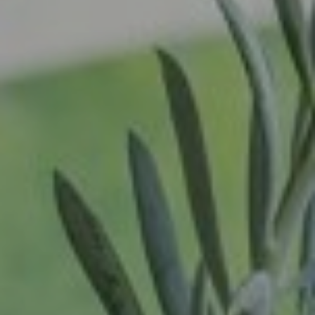
Artikelen
Ravenstein
Rheden
Contact
Rhenen
Login
Rilland
Rilland
Vacatures
Rotterdam
Sliedrecht
Son
Son en Breugel
Spijk
Spijkenisse