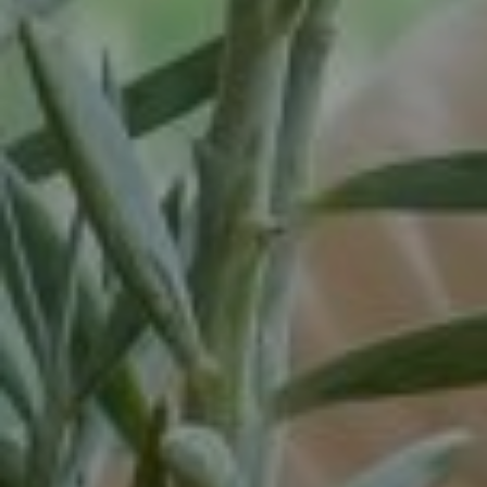
Vortum-Mullem
Waardenburg
Wanrooij / Heesch
West Nederland
Wijchen
Woudenberg
Zaandam
Zevenaar
Zuid-West Nederland
Zwaag
Zwolle