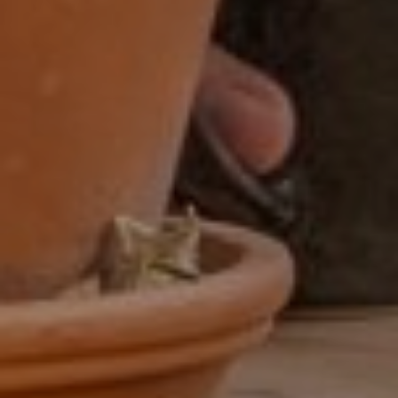
Assistent controller
BI-specialist
Business controller
Commercieel medewerker
Commercieel medewerker
verkoopbinnendienst
Commerciële binnendienst
medewerker
Content specialist
Customer service medewerker
Customer Success & Operations
Customer support medewerker
binnendienst
Data steward