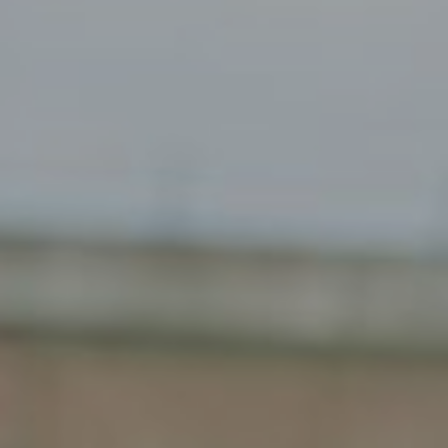
Gemert
Gendt
Haarlem
Haps
Heelsum
Helmond
Hengelo
Heteren
Hoogeveen
Houten
Joure
Kesteren