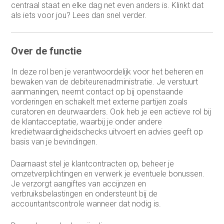
centraal staat en elke dag net even anders is. Klinkt dat
Sales support
als iets voor jou? Lees dan snel verder.
Service Coördinator
Over de functie
Systeem & Applicatiebeheerder
In deze rol ben je verantwoordelijk voor het beheren en
Systeembeheerder
bewaken van de debiteurenadministratie. Je verstuurt
aanmaningen, neemt contact op bij openstaande
technisch commercieel adviseur
vorderingen en schakelt met externe partijen zoals
curatoren en deurwaarders. Ook heb je een actieve rol bij
Technisch Commercieel Medewerker
de klantacceptatie, waarbij je onder andere
Binnendienst
kredietwaardigheidschecks uitvoert en advies geeft op
Telemarketeer
basis van je bevindingen.
Vertegenwoordiger
Daarnaast stel je klantcontracten op, beheer je
omzetverplichtingen en verwerk je eventuele bonussen.
Vertegenwoordiger buitendienst
Je verzorgt aangiftes van accijnzen en
verbruiksbelastingen en ondersteunt bij de
Warehouse manager
accountantscontrole wanneer dat nodig is.