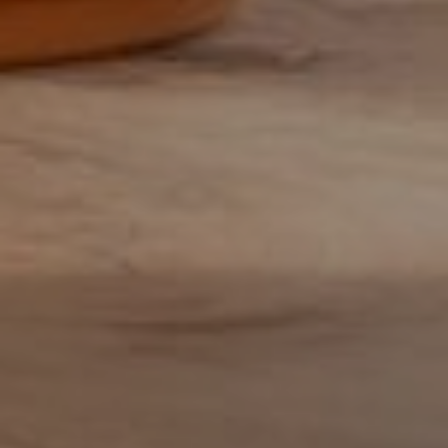
Facturist
Finance manager
Financieel administratief medewerker
Financieel analist
Financieel controller
Financieel medewerker
Fiscalist
GL Accountant
HR
HR-officer
Infrastructure specialist /