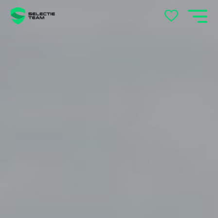
Andelst
Apeldoorn
Arnhem
Beek en Donk
Beilen
Bemmel
Best
Beuningen
Boxtel
Brabant
Cuijk