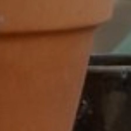
32-38 uur
32-40 uur
36-40 uur
Flexibel
Fulltime
category
Accountmanager
Accountmanager binnendienst
Administratie
Adviseur
allround commercieel medewerker