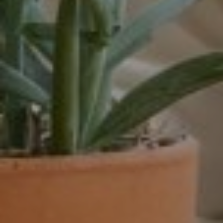
dienstverband
16 - 32 uur
16-32 uur
20 tot 32 uur
20-24 uur
24 uur
24-32 uur
24-40 uur
28-40 uur
32 of 38 uur
32 uur