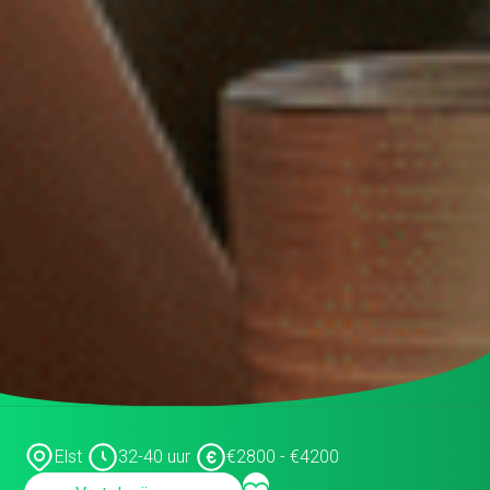
binnendienst
Data steward
Facturist
Finance manager
Financieel administratief medewerker
Financieel analist
Financieel controller
Financieel medewerker
Fiscalist
GL Accountant
HR
Elst
32-40 uur
€2800 - €4200
HR-officer