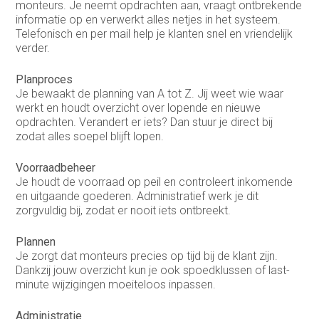
Medewerker buitendienst
monteurs. Je neemt opdrachten aan, vraagt ontbrekende
informatie op en verwerkt alles netjes in het systeem.
Medewerker buitendienst
Telefonisch en per mail help je klanten snel en vriendelijk
verder.
Medewerker finance
Planproces
Medewerker verkoop binnendienst
Je bewaakt de planning van A tot Z. Jij weet wie waar
werkt en houdt overzicht over lopende en nieuwe
Operationeel medewerker inkoop
opdrachten. Verandert er iets? Dan stuur je direct bij
zodat alles soepel blijft lopen.
Planner & Administratief medewerker
Voorraadbeheer
product engineer
Je houdt de voorraad op peil en controleert inkomende
en uitgaande goederen. Administratief werk je dit
productieplanner
zorgvuldig bij, zodat er nooit iets ontbreekt.
Productspecialist
Plannen
Je zorgt dat monteurs precies op tijd bij de klant zijn.
Projectmanager
Dankzij jouw overzicht kun je ook spoedklussen of last-
minute wijzigingen moeiteloos inpassen.
Purchasing Officer
Sales engineer
Administratie