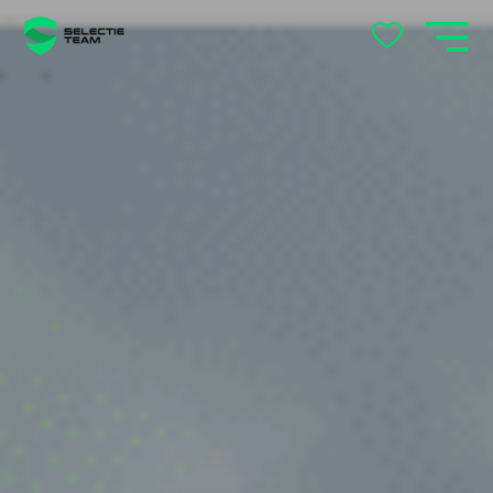
's-Hertogenbosch
Andelst
Apeldoorn
Arnhem
Beek en Donk
Beilen
Bemmel
Best
Beuningen
Boxtel
Brabant