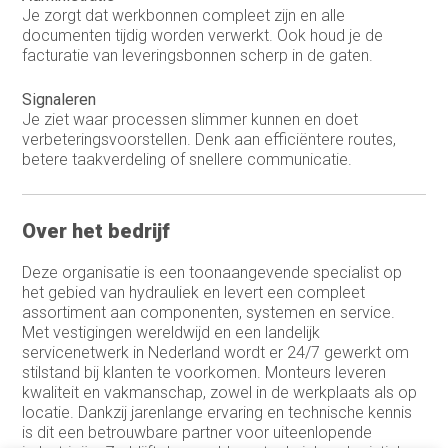
Je zorgt dat werkbonnen compleet zijn en alle
Sales representative
documenten tijdig worden verwerkt. Ook houd je de
facturatie van leveringsbonnen scherp in de gaten.
Sales support
Signaleren
Service Coördinator
Je ziet waar processen slimmer kunnen en doet
verbeteringsvoorstellen. Denk aan efficiëntere routes,
Systeem & Applicatiebeheerder
betere taakverdeling of snellere communicatie.
Systeembeheerder
Over het bedrijf
technisch commercieel adviseur
Technisch Commercieel Medewerker
Deze organisatie is een toonaangevende specialist op
Binnendienst
het gebied van hydrauliek en levert een compleet
assortiment aan componenten, systemen en service.
Telemarketeer
Met vestigingen wereldwijd en een landelijk
servicenetwerk in Nederland wordt er 24/7 gewerkt om
Vertegenwoordiger
stilstand bij klanten te voorkomen. Monteurs leveren
kwaliteit en vakmanschap, zowel in de werkplaats als op
Vertegenwoordiger buitendienst
locatie. Dankzij jarenlange ervaring en technische kennis
is dit een betrouwbare partner voor uiteenlopende
Warehouse manager