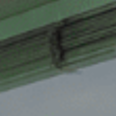
Enschede
Gemert
Gendt
Haarlem
Haps
Heelsum
Helmond
Hengelo
Heteren
Hoogeveen
Houten
Joure