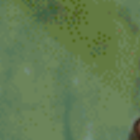
Zwolle
dienstverband
16 - 32 uur
16-32 uur
20 tot 32 uur
20-24 uur
24 uur
24-32 uur
24-40 uur
28-40 uur
32 of 38 uur