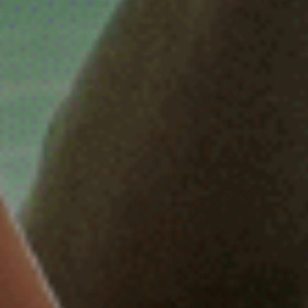
allround commercieel medewerker
Assistent controller
BI-specialist
Business controller
Commercieel medewerker
Commercieel medewerker
verkoopbinnendienst
Commerciële binnendienst
medewerker
Content specialist
Customer service medewerker
Customer Success & Operations
Customer support medewerker