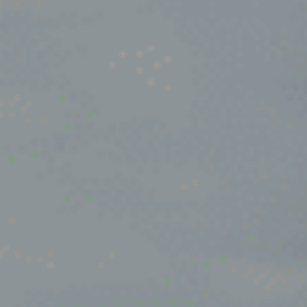
Login
Oss
Vacatures
Ravenstein
Rheden
Rhenen
Rilland
Rilland
Rotterdam
Sliedrecht
Son
Son en Breugel
Spijk