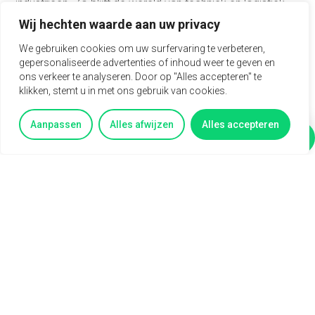
industrieën. Zo blijft de wereld van techniek en logistiek
letterlijk in beweging.
Wij hechten waarde aan uw privacy
We gebruiken cookies om uw surfervaring te verbeteren,
gepersonaliseerde advertenties of inhoud weer te geven en
Wat wij vragen
ons verkeer te analyseren. Door op "Alles accepteren" te
klikken, stemt u in met ons gebruik van cookies.
Je bent in het bezit van een mbo-diploma, bij
voorkeur richting logistiek.
Je hebt affiniteit met techniek en hydrauliek.
Aanpassen
Alles afwijzen
Alles accepteren
Vertel mij meer
Vragen?
Je bent nauwkeurig, oplossingsgericht en
servicegericht.
Je hebt minimaal 2 jaar ervaring in een soortgelijke
functie, bij voorkeur in een technische omgeving.
Je bent 40 uur per week beschikbaar, parttime
mogelijkheden zijn bespreekbaar.
Je beheerst de Nederlandse taal uitstekend (Duits is
een pré).
Wat wij bieden