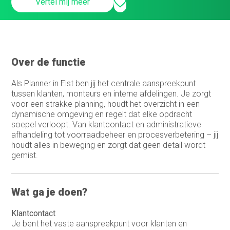
Vertel mij meer
Infrastructure specialist /
systeembeheerder
Inkoop assistent
Over de functie
Inkoop/product manager
Inkoper/Product Manager
Als Planner in Elst ben jij het centrale aanspreekpunt
tussen klanten, monteurs en interne afdelingen. Je zorgt
Inside Sales
voor een strakke planning, houdt het overzicht in een
dynamische omgeving en regelt dat elke opdracht
Inside sales engineer
soepel verloopt. Van klantcontact en administratieve
afhandeling tot voorraadbeheer en procesverbetering – jij
Legal
houdt alles in beweging en zorgt dat geen detail wordt
gemist.
Marketing &
Communicatiemedewerker
Medewerker Bedrijfsbureau
Wat ga je doen?
Medewerker binnendienst
Klantcontact
Je bent het vaste aanspreekpunt voor klanten en