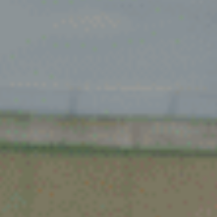
Spijkenisse
Tiel
Tilburg
Twello
Uden
Utrecht
Varsseveld
Veenendaal
Veghel
Velp
Venlo