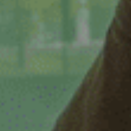
32 uur
32-38 uur
32-40 uur
36-40 uur
Flexibel
Fulltime
category
Accountmanager
Accountmanager binnendienst
Administratie
Adviseur