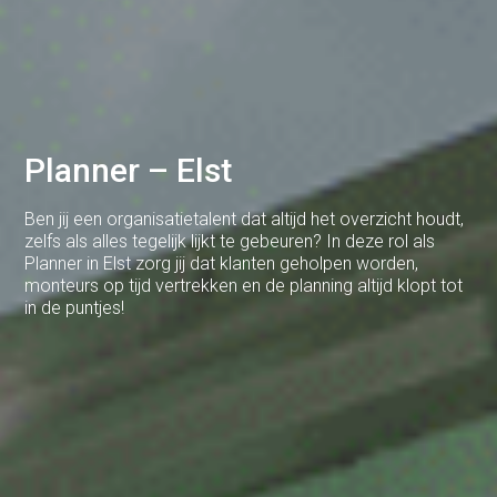
Cuijk
Deventer
Dodewaard
Doetinchem
Planner – Elst
Druten
Ben jij een organisatietalent dat altijd het overzicht houdt,
Duiven
zelfs als alles tegelijk lijkt te gebeuren? In deze rol als
Planner in Elst zorg jij dat klanten geholpen worden,
Ede
monteurs op tijd vertrekken en de planning altijd klopt tot
in de puntjes!
Eerbeek
Eindhoven
Elst
Emmen