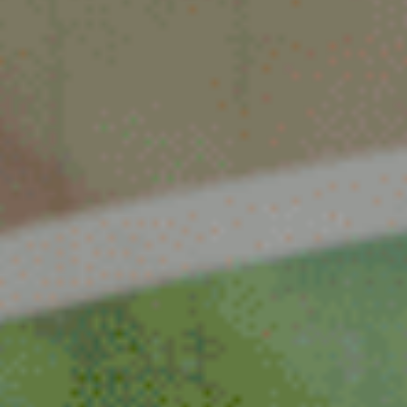
Venray
Vortum-Mullem
Waardenburg
Wanrooij / Heesch
West Nederland
Wijchen
Woudenberg
Zaandam
Zevenaar
Zuid-West Nederland
Zwaag