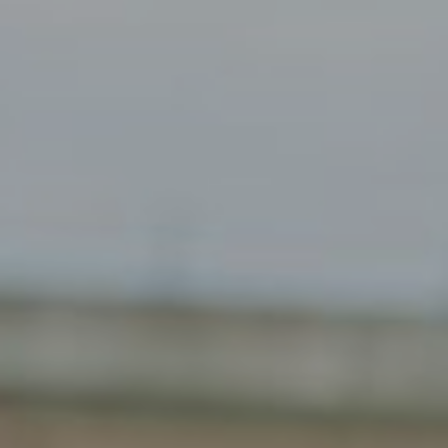
Gendt
Haarlem
Haps
Heelsum
Helmond
Hengelo
Heteren
Hoogeveen
Houten
Joure
Kesteren