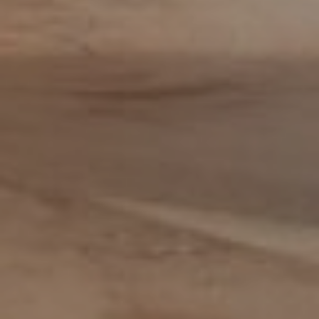
Inkoop assistent
Inkoop/product manager
Inkoper/Product Manager
Inside Sales
Inside sales engineer
Legal
Marketing &
Communicatiemedewerker
Medewerker Bedrijfsbureau
Medewerker binnendienst
Medewerker buitendienst
Medewerker buitendienst