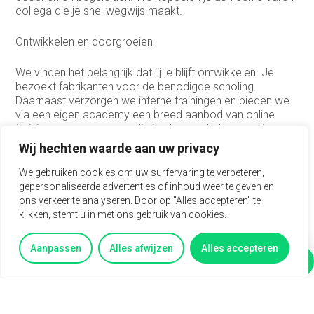
collega die je snel wegwijs maakt.
Ontwikkelen en doorgroeien
We vinden het belangrijk dat jij je blijft ontwikkelen. Je
bezoekt fabrikanten voor de benodigde scholing.
Daarnaast verzorgen we interne trainingen en bieden we
via een eigen academy een breed aanbod van online
trainingen en cursussen, die jou kunnen helpen om te
groeien.
Wij hechten waarde aan uw privacy
Wat bieden wij jou
We gebruiken cookies om uw surfervaring te verbeteren,
gepersonaliseerde advertenties of inhoud weer te geven en
ons verkeer te analyseren. Door op "Alles accepteren" te
Naast die uitdagende (loop)baan begrijpen wij dat je
klikken, stemt u in met ons gebruik van cookies.
sociale leven ook tijd en aandacht vraagt. Werk-
privébalans en (werk)plezier vinden we belangrijk.
Daarom organiseren we door het jaar heen teamuitjes en
Aanpassen
Alles afwijzen
Alles accepteren
heb je de mogelijkheid om bijvoorbeeld extra
Vertel mij meer
Vragen?
vakantiedagen bij te kopen.
Daarnaast bieden wij: