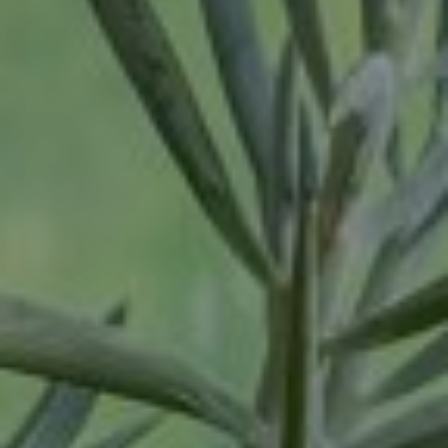
Tilburg
Twello
Uden
Utrecht
Varsseveld
Veenendaal
Veghel
Velp
Venlo
Venray
Vortum-Mullem