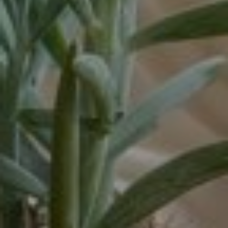
16 - 32 uur
16-32 uur
20 tot 32 uur
20-24 uur
24 uur
24-32 uur
24-40 uur
28-40 uur
32 of 38 uur
32 uur
32-38 uur