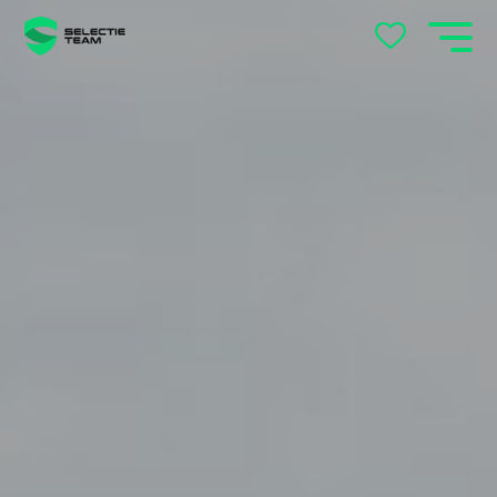
Apeldoorn
Arnhem
Beek en Donk
Beilen
Bemmel
Best
Beuningen
Boxtel
Brabant
Cuijk
Deventer