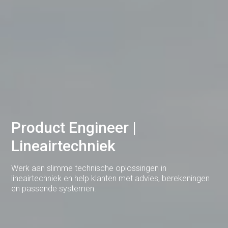
Dodewaard
Doetinchem
Druten
Duiven
Ede
Eerbeek
Product Engineer |
Eindhoven
Lineairtechniek
Elst
Werk aan slimme technische oplossingen in
Emmen
lineairtechniek en help klanten met advies, berekeningen
en passende systemen.
Enschede
Gemert