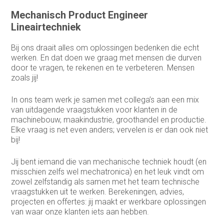
Sales support
Mechanisch Product Engineer
Service Coördinator
Lineairtechniek
Systeem & Applicatiebeheerder
Bij ons draait alles om oplossingen bedenken die echt
werken. En dat doen we graag met mensen die durven
Systeembeheerder
door te vragen, te rekenen en te verbeteren. Mensen
zoals jij!
technisch commercieel adviseur
In ons team werk je samen met collega’s aan een mix
Technisch Commercieel Medewerker
van uitdagende vraagstukken voor klanten in de
Binnendienst
machinebouw, maakindustrie, groothandel en productie.
Telemarketeer
Elke vraag is net even anders; vervelen is er dan ook niet
bij!
Vertegenwoordiger
Jij bent iemand die van mechanische techniek houdt (en
Vertegenwoordiger buitendienst
misschien zelfs wel mechatronica) en het leuk vindt om
zowel zelfstandig als samen met het team technische
Warehouse manager
vraagstukken uit te werken. Berekeningen, advies,
projecten en offertes: jij maakt er werkbare oplossingen
van waar onze klanten iets aan hebben.