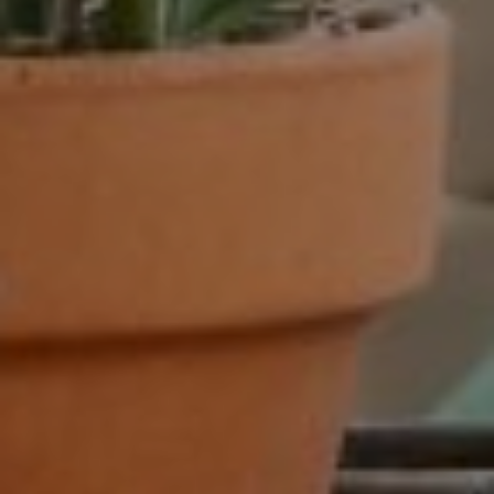
32-40 uur
36-40 uur
Flexibel
Fulltime
category
Accountmanager
Accountmanager binnendienst
Administratie
Adviseur
allround commercieel medewerker
Assistent controller