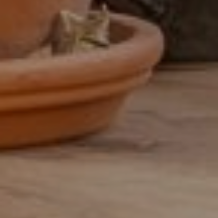
Facturist
Finance manager
Financieel administratief medewerker
Financieel analist
Financieel controller
Financieel medewerker
Fiscalist
GL Accountant
HR
HR-officer
Infrastructure specialist /
systeembeheerder