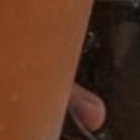
BI-specialist
Business controller
Commercieel medewerker
Commercieel medewerker
verkoopbinnendienst
Commerciële binnendienst
medewerker
Content specialist
Customer service medewerker
Customer Success & Operations
Customer support medewerker
binnendienst
Data steward