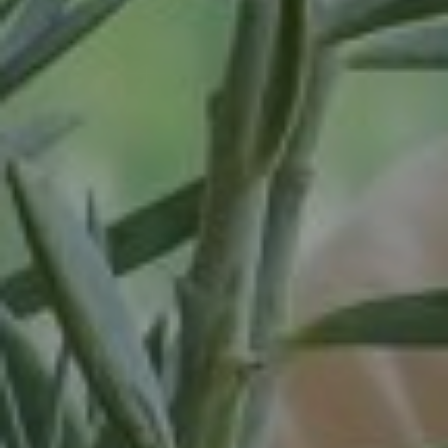
Waardenburg
Wanrooij / Heesch
West Nederland
Wijchen
Woudenberg
Zaandam
Zevenaar
Zuid-West Nederland
Zwaag
Zwolle
dienstverband