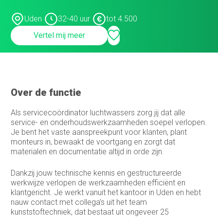
Customer support medewerker
binnendienst
Uden
32-40 uur
tot 4.500
Data steward
Vertel mij meer
Facturist
Finance manager
Over de functie
Financieel administratief medewerker
Als servicecoördinator luchtwassers zorg jij dat alle
Financieel analist
service- en onderhoudswerkzaamheden soepel verlopen.
Je bent het vaste aanspreekpunt voor klanten, plant
Financieel controller
monteurs in, bewaakt de voortgang en zorgt dat
materialen en documentatie altijd in orde zijn.
Financieel medewerker
Fiscalist
Dankzij jouw technische kennis en gestructureerde
werkwijze verlopen de werkzaamheden efficiënt en
GL Accountant
klantgericht. Je werkt vanuit het kantoor in Uden en hebt
nauw contact met collega’s uit het team
HR
kunststoftechniek, dat bestaat uit ongeveer 25