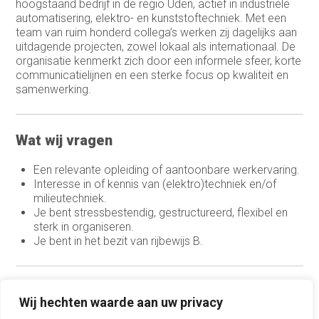
hoogstaand bedrijf in de regio Uden, actief in industriële
automatisering, elektro- en kunststoftechniek. Met een
Medewerker buitendienst
team van ruim honderd collega’s werken zij dagelijks aan
uitdagende projecten, zowel lokaal als internationaal. De
Medewerker buitendienst
organisatie kenmerkt zich door een informele sfeer, korte
communicatielijnen en een sterke focus op kwaliteit en
Medewerker finance
samenwerking.
Medewerker verkoop binnendienst
Wat wij vragen
Operationeel medewerker inkoop
Planner & Administratief medewerker
Een relevante opleiding of aantoonbare werkervaring.
Interesse in of kennis van (elektro)techniek en/of
product engineer
milieutechniek.
Je bent stressbestendig, gestructureerd, flexibel en
productieplanner
sterk in organiseren.
Je bent in het bezit van rijbewijs B.
Productspecialist
Projectmanager
Wat wij bieden
Wij hechten waarde aan uw privacy
Purchasing Officer