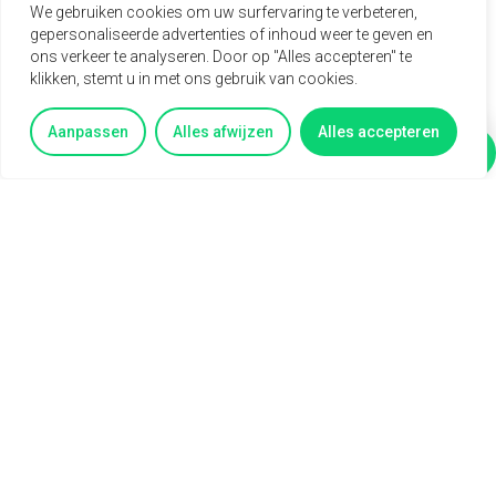
Een uitdagende en afwisselende technische functie.
We gebruiken cookies om uw surfervaring te verbeteren,
Uitstekende primaire en secundaire
Sales engineer
gepersonaliseerde advertenties of inhoud weer te geven en
arbeidsvoorwaarden.
ons verkeer te analyseren. Door op "Alles accepteren" te
Een prettige, informele werksfeer in een groeiend
Sales representative
klikken, stemt u in met ons gebruik van cookies.
familiebedrijf.
Veel ruimte voor persoonlijke ontwikkeling en
Sales support
Aanpassen
Alles afwijzen
Alles accepteren
doorgroeimogelijkheden.
Vertel mij meer
Vragen?
Service Coördinator
Systeem & Applicatiebeheerder
Interesse in deze baan?
Systeembeheerder
Neem gerust contact op met
Reinier via 06 16472181
als je vragen hebt.
technisch commercieel adviseur
Technisch Commercieel Medewerker
Binnendienst
Telemarketeer
Vertegenwoordiger
Vertegenwoordiger buitendienst