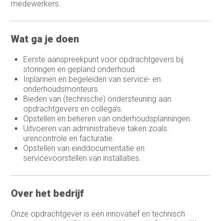
medewerkers.
HR-officer
Infrastructure specialist /
Wat ga je doen
systeembeheerder
Inkoop assistent
Eerste aanspreekpunt voor opdrachtgevers bij
storingen en gepland onderhoud.
Inkoop/product manager
Inplannen en begeleiden van service- en
onderhoudsmonteurs.
Inkoper/Product Manager
Bieden van (technische) ondersteuning aan
opdrachtgevers en collega’s.
Inside Sales
Opstellen en beheren van onderhoudsplanningen.
Uitvoeren van administratieve taken zoals
Inside sales engineer
urencontrole en facturatie.
Opstellen van einddocumentatie en
Legal
servicevoorstellen van installaties.
Marketing &
Communicatiemedewerker
Over het bedrijf
Medewerker Bedrijfsbureau
Onze opdrachtgever is een innovatief en technisch
Medewerker binnendienst