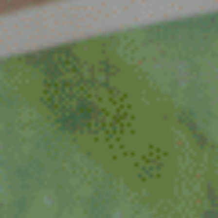
Venlo
Venray
Vortum-Mullem
Waardenburg
Wanrooij / Heesch
West Nederland
Wijchen
Woudenberg
Zaandam
Zevenaar
Zuid-West Nederland