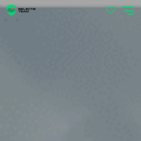
locatie
's-Hertogenbosch
Andelst
Apeldoorn
Arnhem
Beek en Donk
Beilen
Bemmel
Best
Beuningen
Boxtel