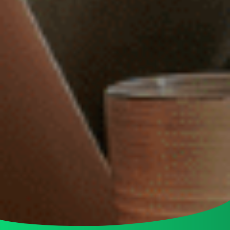
Adviseur
allround commercieel medewerker
Assistent controller
BI-specialist
Business controller
Commercieel medewerker
Commercieel medewerker
verkoopbinnendienst
Commerciële binnendienst
medewerker
Content specialist
Customer service medewerker
Customer Success & Operations