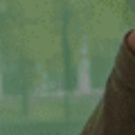
Zwaag
Zwolle
dienstverband
16 - 32 uur
16-32 uur
20 tot 32 uur
20-24 uur
24 uur
24-32 uur
24-40 uur
28-40 uur