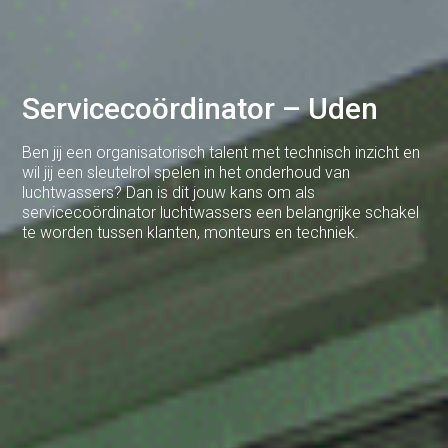
Brabant
Cuijk
Deventer
Servicecoördinator – Uden
Dodewaard
Ben jij een organisatorisch talent met technisch inzicht en
Doetinchem
wil jij een sleutelrol spelen in het onderhoud van
luchtwassers? Dan is dit jouw kans om als
Druten
servicecoördinator luchtwassers een belangrijke schakel
te worden tussen klanten, monteurs en techniek.
Duiven
Ede
Eerbeek
Eindhoven
Elst