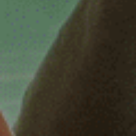
32 of 38 uur
32 uur
32-38 uur
32-40 uur
36-40 uur
Flexibel
Fulltime
category
Accountmanager
Accountmanager binnendienst
Administratie