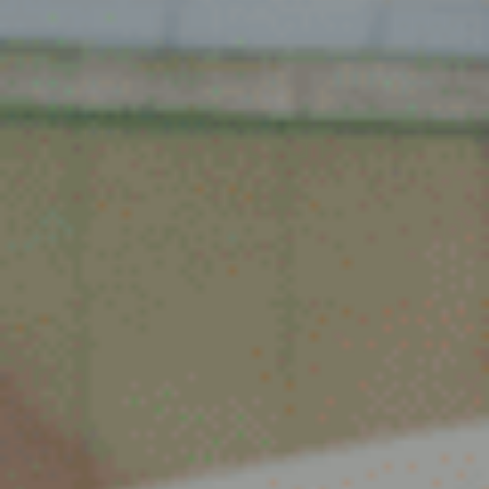
Spijk
Spijkenisse
Tiel
Tilburg
Twello
Uden
Utrecht
Varsseveld
Veenendaal
Veghel
Velp