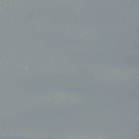
Oosterhout
Oss
Ravenstein
Rheden
Rhenen
Rilland
Rilland
Rotterdam
Sliedrecht
Son
Son en Breugel