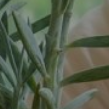
Spijk
Spijkenisse
Tiel
Tilburg
Twello
Uden
Utrecht
Varsseveld
Veenendaal
Veghel
Velp