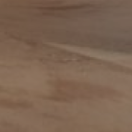
Adviseur
allround commercieel medewerker
Assistent controller
BI-specialist
Business controller
Commercieel medewerker
Commercieel medewerker
verkoopbinnendienst
Commerciële binnendienst
medewerker
Content specialist
Customer service medewerker
Customer Success & Operations