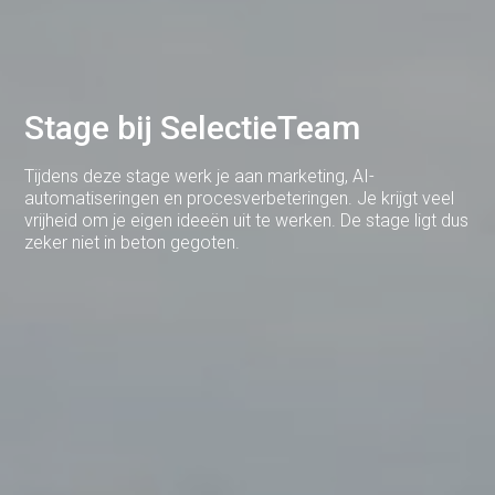
Brabant
Cuijk
Deventer
Stage bij SelectieTeam
Dodewaard
Tijdens deze stage werk je aan marketing, AI-
Doetinchem
automatiseringen en procesverbeteringen. Je krijgt veel
vrijheid om je eigen ideeën uit te werken. De stage ligt dus
Druten
zeker niet in beton gegoten.
Duiven
Ede
Eerbeek
Eindhoven
Elst
Emmen