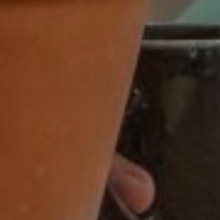
Zwolle
dienstverband
16 - 32 uur
16-32 uur
20 tot 32 uur
20-24 uur
24 uur
24-32 uur
24-40 uur
28-40 uur
32 of 38 uur