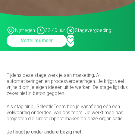
Customer support medewerker
binnendienst
Data steward
Nijmegen
32-40 uur
Stagevergoeding
Facturist
Vertel mij meer
Finance manager
Financieel administratief medewerker
Financieel analist
Tijdens deze stage werk je aan marketing, AI-
Financieel controller
automatiseringen en procesverbeteringen. Je krijgt veel
vrijheid om je eigen ideeën uit te werken. De stage ligt dus
Financieel medewerker
zeker niet in beton gegoten.
Fiscalist
Als stagiair bij SelectieTeam ben je vanaf dag één een
volwaardig onderdeel van ons team. Je werkt mee aan
GL Accountant
projecten die direct impact maken op onze organisatie.
HR
Je houdt je onder andere bezig met: