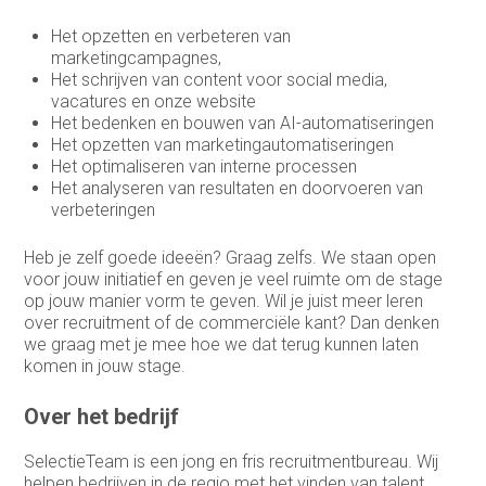
HR-officer
Het opzetten en verbeteren van
marketingcampagnes,
Infrastructure specialist /
Het schrijven van content voor social media,
systeembeheerder
vacatures en onze website
Inkoop assistent
Het bedenken en bouwen van AI-automatiseringen
Het opzetten van marketingautomatiseringen
Inkoop/product manager
Het optimaliseren van interne processen
Het analyseren van resultaten en doorvoeren van
Inkoper/Product Manager
verbeteringen
Inside Sales
Heb je zelf goede ideeën? Graag zelfs. We staan open
voor jouw initiatief en geven je veel ruimte om de stage
Inside sales engineer
op jouw manier vorm te geven. Wil je juist meer leren
over recruitment of de commerciële kant? Dan denken
Legal
we graag met je mee hoe we dat terug kunnen laten
komen in jouw stage.
Marketing &
Communicatiemedewerker
Over het bedrijf
Medewerker Bedrijfsbureau
SelectieTeam is een jong en fris recruitmentbureau. Wij
Medewerker binnendienst
helpen bedrijven in de regio met het vinden van talent