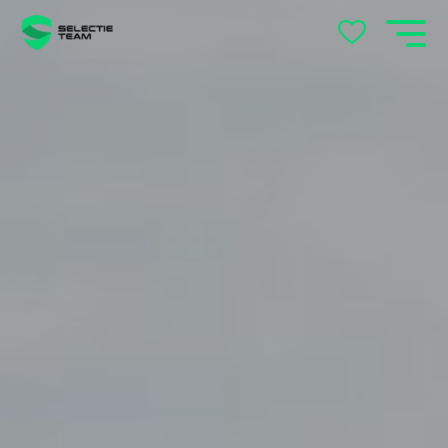
locatie
's-Hertogenbosch
Andelst
Apeldoorn
Arnhem
Beek en Donk
Beilen
Bemmel
Best
Beuningen
Boxtel