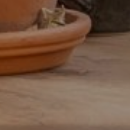
32 uur
32-38 uur
32-40 uur
36-40 uur
Flexibel
Fulltime
category
Accountmanager
Accountmanager binnendienst
Administratie