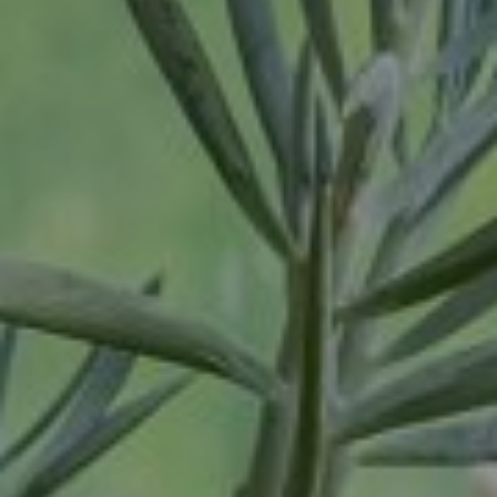
Oosterhout
Oss
Ravenstein
Rheden
Rhenen
Rilland
Rilland
Rotterdam
Sliedrecht
Son
Son en Breugel