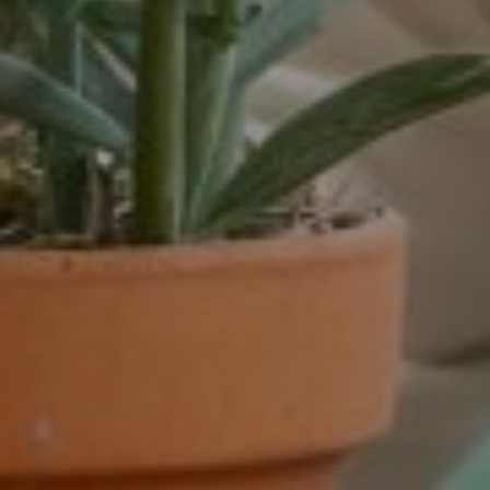
Venlo
Venray
Vortum-Mullem
Waardenburg
Wanrooij / Heesch
West Nederland
Wijchen
Woudenberg
Zaandam
Zevenaar
Zuid-West Nederland
Zwaag