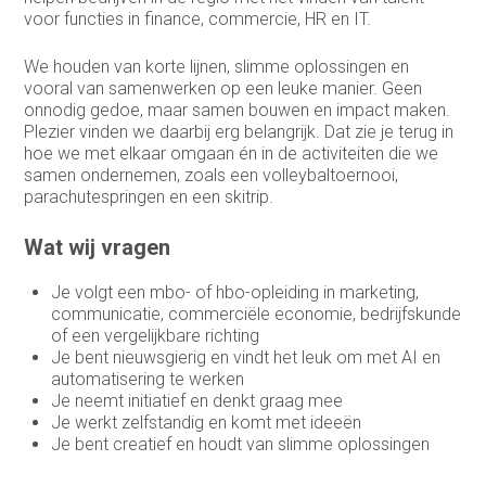
voor functies in finance, commercie, HR en IT.
Medewerker buitendienst
We houden van korte lijnen, slimme oplossingen en
Medewerker buitendienst
vooral van samenwerken op een leuke manier. Geen
onnodig gedoe, maar samen bouwen en impact maken.
Medewerker finance
Plezier vinden we daarbij erg belangrijk. Dat zie je terug in
hoe we met elkaar omgaan én in de activiteiten die we
Medewerker verkoop binnendienst
samen ondernemen, zoals een volleybaltoernooi,
parachutespringen en een skitrip.
Operationeel medewerker inkoop
Wat wij vragen
Planner & Administratief medewerker
Je volgt een mbo- of hbo-opleiding in marketing,
product engineer
communicatie, commerciële economie, bedrijfskunde
of een vergelijkbare richting
productieplanner
Je bent nieuwsgierig en vindt het leuk om met AI en
automatisering te werken
Productspecialist
Je neemt initiatief en denkt graag mee
Je werkt zelfstandig en komt met ideeën
Projectmanager
Je bent creatief en houdt van slimme oplossingen
Purchasing Officer