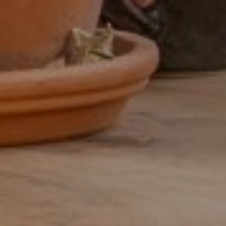
32 uur
32-38 uur
32-40 uur
36-40 uur
Flexibel
Fulltime
category
Accountmanager
Accountmanager binnendienst
Administratie