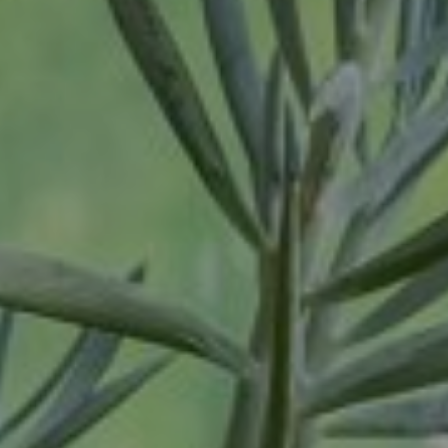
Oosterhout
Oss
Ravenstein
Rheden
Rhenen
Rilland
Rilland
Rotterdam
Sliedrecht
Son
Son en Breugel