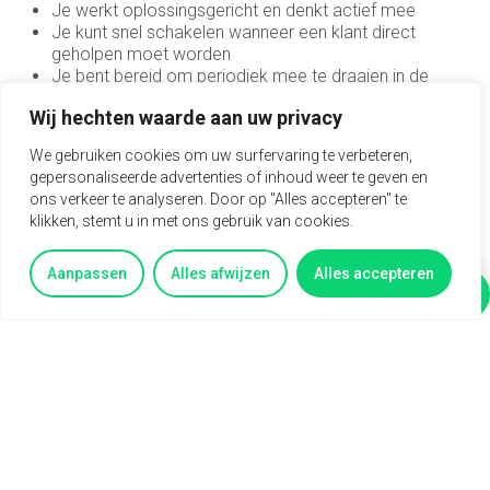
Je werkt oplossingsgericht en denkt actief mee
Sales engineer
Je kunt snel schakelen wanneer een klant direct
geholpen moet worden
Sales representative
Je bent bereid om periodiek mee te draaien in de
storingsdienst
Sales support
Wij hechten waarde aan uw privacy
Je communiceert duidelijk met klanten en collega’s
Service Coördinator
We gebruiken cookies om uw surfervaring te verbeteren,
Wat je mag verwachten
gepersonaliseerde advertenties of inhoud weer te geven en
Systeem & Applicatiebeheerder
ons verkeer te analyseren. Door op "Alles accepteren" te
Een jaarcontract met uitzicht op een vast
klikken, stemt u in met ons gebruik van cookies.
dienstverband
Systeembeheerder
Een goed salaris dat past bij de functie tot €3.400
Aanpassen
Alles afwijzen
Alles accepteren
Interne en externe opleidingen en trainingen
technisch commercieel adviseur
Vertel mij meer
Vragen?
Mogelijkheid om certificaten te behalen, zoals VCA en
Technisch Commercieel Medewerker
heftruck
Binnendienst
Pensioenopbouw volgens de cao Metalektro
Veel doorgroeimogelijkheden binnen de organisatie
Telemarketeer
Een prettige en mensgerichte werkomgeving
Regelmatig leuke uitjes en bijeenkomsten
Vertegenwoordiger
Nieuwsgierig?
Vertegenwoordiger buitendienst