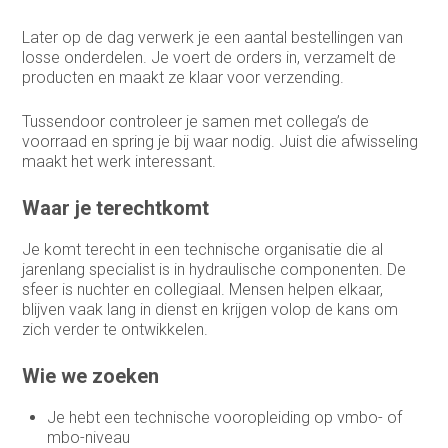
Medewerker buitendienst
Later op de dag verwerk je een aantal bestellingen van
losse onderdelen. Je voert de orders in, verzamelt de
Medewerker buitendienst
producten en maakt ze klaar voor verzending.
Medewerker finance
Tussendoor controleer je samen met collega’s de
voorraad en spring je bij waar nodig. Juist die afwisseling
Medewerker verkoop binnendienst
maakt het werk interessant.
Operationeel medewerker inkoop
Waar je terechtkomt
Planner & Administratief medewerker
Je komt terecht in een technische organisatie die al
product engineer
jarenlang specialist is in hydraulische componenten. De
sfeer is nuchter en collegiaal. Mensen helpen elkaar,
productieplanner
blijven vaak lang in dienst en krijgen volop de kans om
zich verder te ontwikkelen.
Productspecialist
Wie we zoeken
Projectmanager
Je hebt een technische vooropleiding op vmbo- of
Purchasing Officer
mbo-niveau