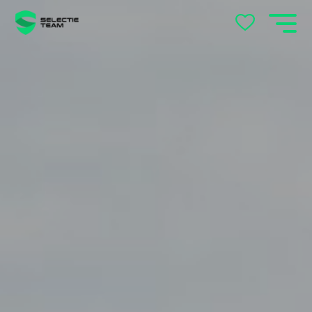
locatie
's-Hertogenbosch
Andelst
Apeldoorn
Arnhem
Beek en Donk
Beilen
Bemmel
Best
Beuningen
Boxtel