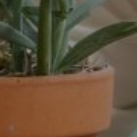
Venlo
Venray
Vortum-Mullem
Waardenburg
Wanrooij / Heesch
West Nederland
Wijchen
Woudenberg
Zaandam
Zevenaar
Zuid-West Nederland
Zwaag