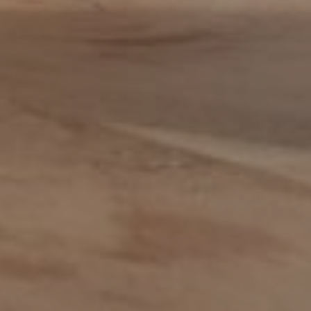
Adviseur
allround commercieel medewerker
Assistent controller
BI-specialist
Business controller
Commercieel medewerker
Commercieel medewerker
verkoopbinnendienst
Commerciële binnendienst
medewerker
Content specialist
Customer service medewerker
Customer Success & Operations