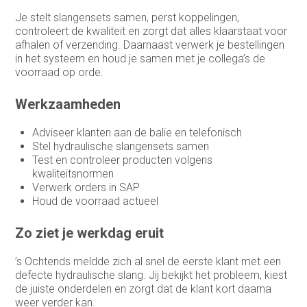
HR-officer
Je stelt slangensets samen, perst koppelingen,
controleert de kwaliteit en zorgt dat alles klaarstaat voor
Infrastructure specialist /
afhalen of verzending. Daarnaast verwerk je bestellingen
systeembeheerder
in het systeem en houd je samen met je collega’s de
voorraad op orde.
Inkoop assistent
Inkoop/product manager
Werkzaamheden
Inkoper/Product Manager
Adviseer klanten aan de balie en telefonisch
Stel hydraulische slangensets samen
Inside Sales
Test en controleer producten volgens
kwaliteitsnormen
Inside sales engineer
Verwerk orders in SAP
Houd de voorraad actueel
Legal
Zo ziet je werkdag eruit
Marketing &
Communicatiemedewerker
’s Ochtends meldde zich al snel de eerste klant met een
Medewerker Bedrijfsbureau
defecte hydraulische slang. Jij bekijkt het probleem, kiest
de juiste onderdelen en zorgt dat de klant kort daarna
Medewerker binnendienst
weer verder kan.