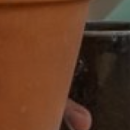
Zwolle
dienstverband
16 - 32 uur
16-32 uur
20 tot 32 uur
20-24 uur
24 uur
24-32 uur
24-40 uur
28-40 uur
32 of 38 uur