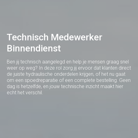
Brabant
Cuijk
Deventer
Technisch Medewerker
Dodewaard
Binnendienst
Doetinchem
Ben jij technisch aangelegd en help je mensen graag snel
Druten
weer op weg? In deze rol zorg jij ervoor dat klanten direct
de juiste hydraulische onderdelen krijgen, of het nu gaat
Duiven
om een spoedreparatie of een complete bestelling. Geen
dag is hetzelfde, en jouw technische inzicht maakt hier
Ede
echt het verschil.
Eerbeek
Eindhoven
Elst
Emmen