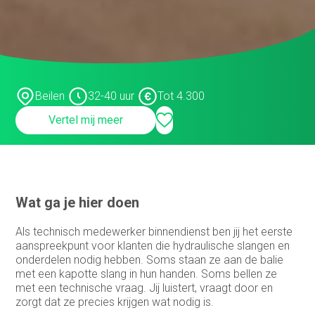
Customer support medewerker
binnendienst
Data steward
Facturist
Beilen
32-40 uur
Tot 4.300
Finance manager
Vertel mij meer
Financieel administratief medewerker
Financieel analist
Financieel controller
Wat ga je hier doen
Financieel medewerker
Als technisch medewerker binnendienst ben jij het eerste
Fiscalist
aanspreekpunt voor klanten die hydraulische slangen en
onderdelen nodig hebben. Soms staan ze aan de balie
GL Accountant
met een kapotte slang in hun handen. Soms bellen ze
met een technische vraag. Jij luistert, vraagt door en
HR
zorgt dat ze precies krijgen wat nodig is.