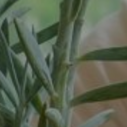
Spijk
Spijkenisse
Tiel
Tilburg
Twello
Uden
Utrecht
Varsseveld
Veenendaal
Veghel
Velp