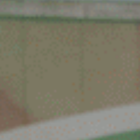
Spijk
Spijkenisse
Tiel
Tilburg
Twello
Uden
Utrecht
Varsseveld
Veenendaal
Veghel
Velp