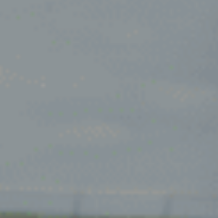
Oosterhout
Oss
Ravenstein
Rheden
Rhenen
Rilland
Rilland
Rotterdam
Sliedrecht
Son
Son en Breugel