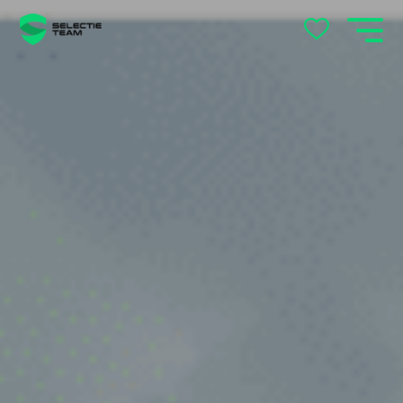
locatie
's-Hertogenbosch
Andelst
Apeldoorn
Arnhem
Beek en Donk
Beilen
Bemmel
Best
Beuningen
Boxtel