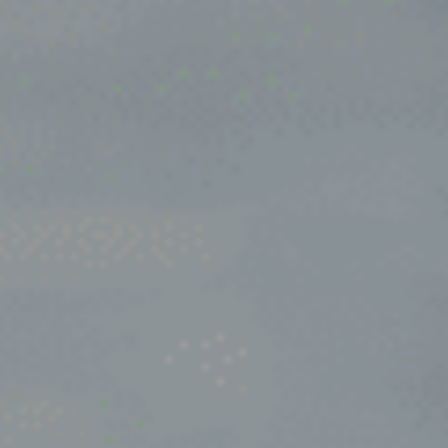
Houten
Werkgevers
Joure
Over ons
Kesteren
Leerdam
Hoogtepunten
Lienden
Artikelen
Lieshout
Mook
Contact
Nijmegen
Login
Nijmegen - Arnhem
Ochten
Vacatures
Oirschot
Oosterbeek