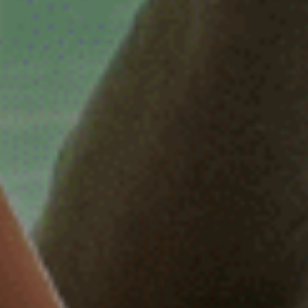
32 of 38 uur
32 uur
32-38 uur
32-40 uur
36-40 uur
Flexibel
Fulltime
category
Accountmanager
Accountmanager binnendienst
Administratie