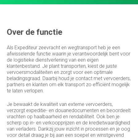
Customer support medewerker
binnendienst
Data steward
Over de functie
Facturist
Als Expediteur zeevracht en wegtransport heb je een
Finance manager
afwisselende functie waarin je verantwoordelijk bent voor
de logistieke dienstverlening van een eigen
Financieel administratief medewerker
klantenbestand. Je plant transporten, kiest de juiste
vervoersmodaliteiten en zorgt voor een optimale
Financieel analist
beladingsgraad. Daarbij houd je contact met vervoerders,
partners en klanten om elk transport zo efficiënt mogelijk
Financieel controller
te laten verlopen.
Financieel medewerker
Je bewaakt de kwaliteit van externe vervoerders,
verzorgt expeditie- en douanedocumenten en beoordeelt
Fiscalist
vrachten op haalbaarheid en rendabiliteit. Ook ben je
scherp op in- en verkoopprijzen en de kredietwaardigheid
GL Accountant
van verladers. Dankzij jouw inzicht in processen en je oog
voor detail draag je bij aan een soepel en winstgevend
HR