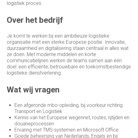
logistiek proces.
HR-officer
Over het bedrijf
Infrastructure specialist /
systeembeheerder
Je komt te werken bij een ambitieuze logistieke
Inkoop assistent
organisatie met een sterke Europese positie. Innovatie,
duurzaamheid en digitalisering staan centraal in alles wat
Inkoop/product manager
ze doen. Met moderne middelen en korte
communicatielijnen werken de teams samen aan één
Inkoper/Product Manager
doel: een efficiënte, betrouwbare en toekomstbestendige
logistieke dienstverlening.
Inside Sales
Inside sales engineer
Wat wij vragen
Legal
Een afgeronde mbo-opleiding, bij voorkeur richting
Marketing &
Transport en Logistiek
Communicatiemedewerker
Kennis van het Europese wegennet, routes, rijtijden en
douaneprocessen
Medewerker Bedrijfsbureau
Ervaring met TMS-systemen en Microsoft Office
Goede beheersing van Nederlands, Engels en bij