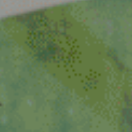
Venlo
Venray
Vortum-Mullem
Waardenburg
Wanrooij / Heesch
West Nederland
Wijchen
Woudenberg
Zaandam
Zevenaar
Zuid-West Nederland