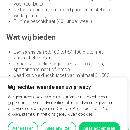
Medewerker binnendienst
voorkeur Duits
Je bent accuraat, kunt goed prioriteiten stellen en
Medewerker buitendienst
werkt planmatig
Fulltime beschikbaar (40 uur per week)
Medewerker buitendienst
Wat wij bieden
Medewerker finance
Medewerker verkoop binnendienst
Een salaris van €3.100 tot €4.400 bruto met
aantrekkelijke extra’s
Operationeel medewerker inkoop
Fiscaal voordelige regelingen voor o.a. fiets,
sportabonnement of laptop
Planner & Administratief medewerker
Jaarlijks opleidingsbudget van minimaal €1.500
Een dynamische werkomgeving met veel
product engineer
Wij hechten waarde aan uw privacy
doorgroeimogelijkheden
Ruimte voor eigen initiatief en ideeën
productieplanner
We gebruiken cookies om uw surfervaring te verbeteren,
Meewerken aan duurzame en datagedreven
gepersonaliseerde advertenties of inhoud weer te geven en
logistieke oplossingen
Productspecialist
ons verkeer te analyseren. Door op "Alles accepteren" te
klikken, stemt u in met ons gebruik van cookies.
Projectmanager
Interesse in deze baan?
Aanpassen
Alles afwijzen
Alles accepteren
Purchasing Officer