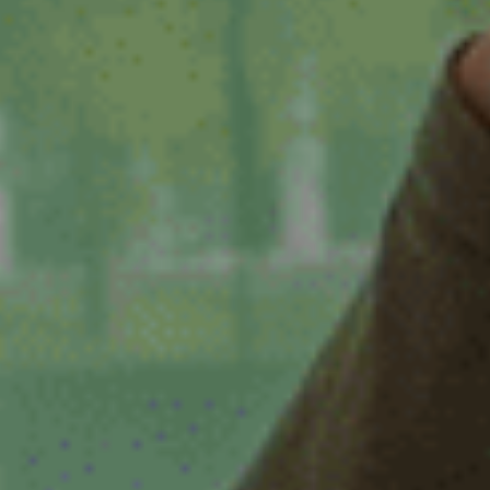
Zwaag
Zwolle
dienstverband
16 - 32 uur
16-32 uur
20 tot 32 uur
20-24 uur
24 uur
24-32 uur
24-40 uur
28-40 uur