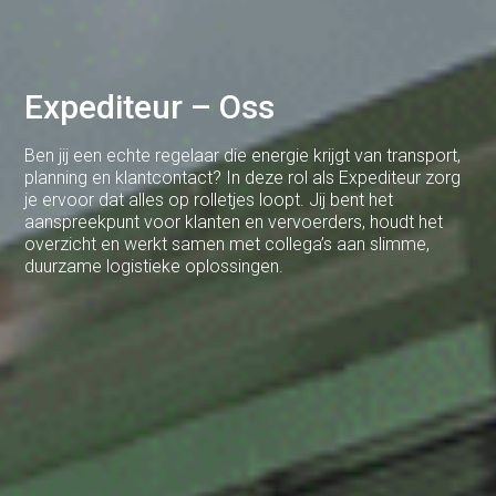
Brabant
Cuijk
Expediteur – Oss
Deventer
Dodewaard
Ben jij een echte regelaar die energie krijgt van transport,
planning en klantcontact? In deze rol als Expediteur zorg
Doetinchem
je ervoor dat alles op rolletjes loopt. Jij bent het
aanspreekpunt voor klanten en vervoerders, houdt het
Druten
overzicht en werkt samen met collega’s aan slimme,
duurzame logistieke oplossingen.
Duiven
Ede
Eerbeek
Eindhoven
Elst