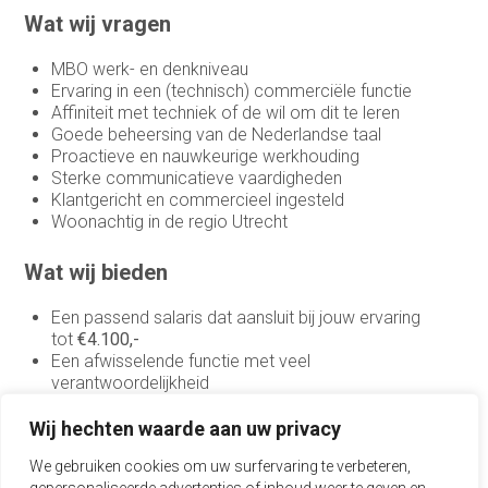
Wat wij vragen
Medewerker buitendienst
MBO werk- en denkniveau
Medewerker buitendienst
Ervaring in een (technisch) commerciële functie
Affiniteit met techniek of de wil om dit te leren
Medewerker finance
Goede beheersing van de Nederlandse taal
Proactieve en nauwkeurige werkhouding
Medewerker verkoop binnendienst
Sterke communicatieve vaardigheden
Klantgericht en commercieel ingesteld
Operationeel medewerker inkoop
Woonachtig in de regio Utrecht
Planner & Administratief medewerker
Wat wij bieden
product engineer
Een passend salaris dat aansluit bij jouw ervaring
tot
€4.100,-
productieplanner
Een afwisselende functie met veel
verantwoordelijkheid
Productspecialist
Flexibele werktijden voor een goede werk-privébalans
25 vakantiedagen (fulltime) + mogelijkheid om extra
Wij hechten waarde aan uw privacy
Projectmanager
dagen te kopen
We gebruiken cookies om uw surfervaring te verbeteren,
Bonusregeling afhankelijk van vestigingsresultaat
Purchasing Officer