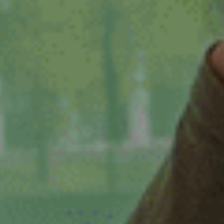
Zwaag
Zwolle
dienstverband
16 - 32 uur
16-32 uur
20 tot 32 uur
20-24 uur
24 uur
24-32 uur
24-40 uur
28-40 uur