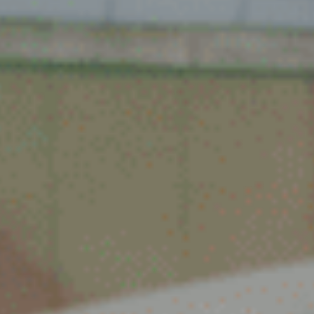
Spijk
Spijkenisse
Tiel
Tilburg
Twello
Uden
Utrecht
Varsseveld
Veenendaal
Veghel
Velp