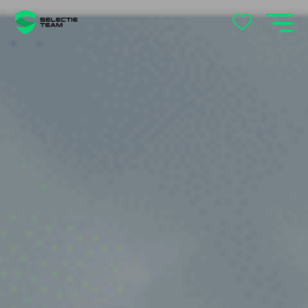
locatie
's-Hertogenbosch
Andelst
Apeldoorn
Arnhem
Beek en Donk
Beilen
Bemmel
Best
Beuningen
Boxtel