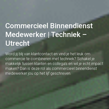
Brabant
Cuijk
Deventer
Commercieel Binnendienst
Dodewaard
Medewerker | Techniek –
Utrecht
Doetinchem
Druten
Word jij blij van klantcontact en vind je het leuk om
commercie te combineren met techniek? Schakel je
Duiven
makkelijk tussen klanten en collega’s en wil je echt impact
maken? Dan is deze rol als commercieel binnendienst
Ede
medewerker jou op het lijf geschreven.
Eerbeek
Eindhoven
Elst