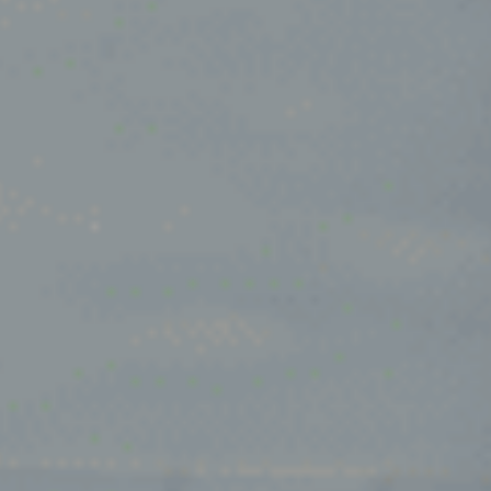
Oosterhout
Oss
Ravenstein
Rheden
Rhenen
Rilland
Rilland
Rotterdam
Sliedrecht
Son
Son en Breugel