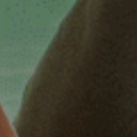
32 of 38 uur
32 uur
32-38 uur
32-40 uur
36-40 uur
Flexibel
Fulltime
category
Accountmanager
Accountmanager binnendienst
Administratie