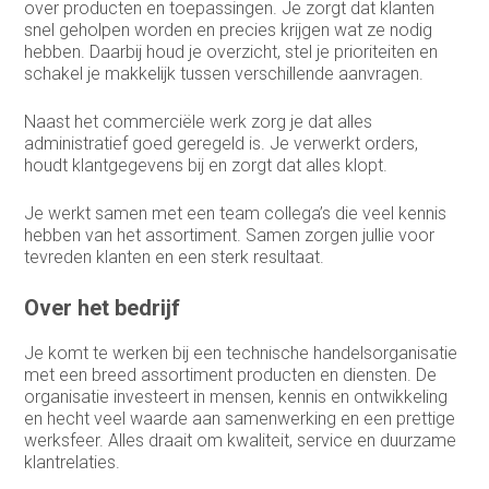
over producten en toepassingen. Je zorgt dat klanten
HR-officer
snel geholpen worden en precies krijgen wat ze nodig
hebben. Daarbij houd je overzicht, stel je prioriteiten en
Infrastructure specialist /
schakel je makkelijk tussen verschillende aanvragen.
systeembeheerder
Naast het commerciële werk zorg je dat alles
Inkoop assistent
administratief goed geregeld is. Je verwerkt orders,
houdt klantgegevens bij en zorgt dat alles klopt.
Inkoop/product manager
Je werkt samen met een team collega’s die veel kennis
Inkoper/Product Manager
hebben van het assortiment. Samen zorgen jullie voor
tevreden klanten en een sterk resultaat.
Inside Sales
Inside sales engineer
Over het bedrijf
Legal
Je komt te werken bij een technische handelsorganisatie
met een breed assortiment producten en diensten. De
Marketing &
organisatie investeert in mensen, kennis en ontwikkeling
Communicatiemedewerker
en hecht veel waarde aan samenwerking en een prettige
werksfeer. Alles draait om kwaliteit, service en duurzame
Medewerker Bedrijfsbureau
klantrelaties.
Medewerker binnendienst