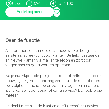
Utrecht
32-40 uur
Tot 4.100
Customer support medewerker
binnendienst
Vertel mij meer
Data steward
Facturist
Finance manager
Over de functie
Financieel administratief medewerker
Als commercieel binnendienst medewerker ben jij het
eerste aanspreekpunt voor klanten. Je helpt bestaande
Financieel analist
en nieuwe klanten via mail en telefoon en zorgt dat
vragen snel en goed worden opgepakt.
Financieel controller
Na je inwerkperiode pak je het contact zelfstandig op en
Financieel medewerker
bouw je je eigen klantenkring verder uit. Je stelt offertes
op, volgt deze actief op en zet aanvragen om in orders.
Fiscalist
Zie je kansen voor upsell of extra service? Dan pak je die
meteen.
GL Accountant
HR
Je denkt mee met de klant en geeft (technisch) advies