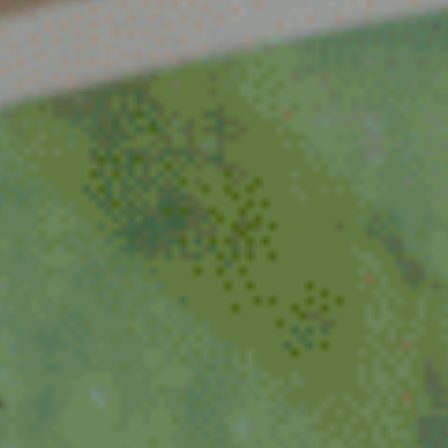
Venlo
Venray
Vortum-Mullem
Waardenburg
Wanrooij / Heesch
West Nederland
Wijchen
Woudenberg
Zaandam
Zevenaar
Zuid-West Nederland