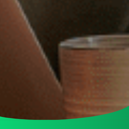
Adviseur
allround commercieel medewerker
Assistent controller
BI-specialist
Business controller
Commercieel medewerker
Commercieel medewerker
verkoopbinnendienst
Commerciële binnendienst
medewerker
Content specialist
Customer service medewerker
Customer Success & Operations