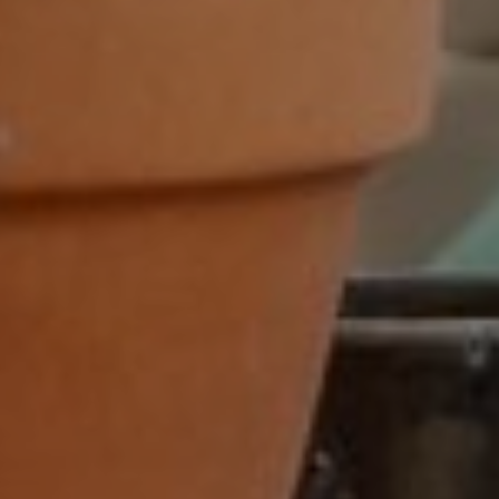
32-40 uur
36-40 uur
Flexibel
Fulltime
category
Accountmanager
Accountmanager binnendienst
Administratie
Adviseur
allround commercieel medewerker