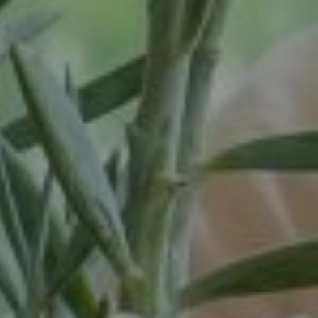
Vortum-Mullem
Waardenburg
Wanrooij / Heesch
West Nederland
Wijchen
Woudenberg
Zaandam
Zevenaar
Zuid-West Nederland
Zwaag
Zwolle