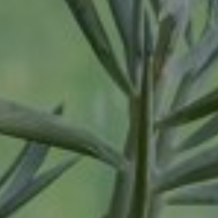
Tiel
Tilburg
Twello
Uden
Utrecht
Varsseveld
Veenendaal
Veghel
Velp
Venlo
Venray