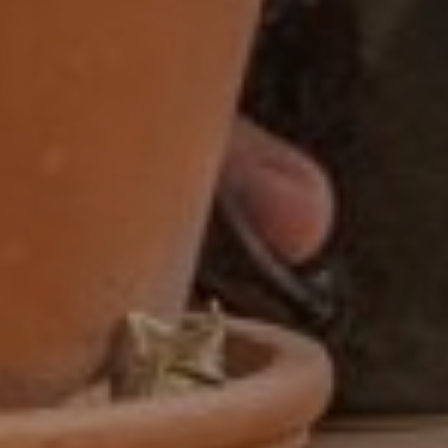
Assistent controller
BI-specialist
Business controller
Commercieel medewerker
Commercieel medewerker
verkoopbinnendienst
Commerciële binnendienst
medewerker
Content specialist
Customer service medewerker
Customer Success & Operations
Customer support medewerker
binnendienst
Data steward