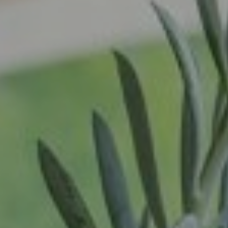
Ravenstein
Artikelen
Rheden
Contact
Rhenen
Rilland
Login
Rilland
Rotterdam
Vacatures
Sliedrecht
Son
Son en Breugel
Spijk
Spijkenisse