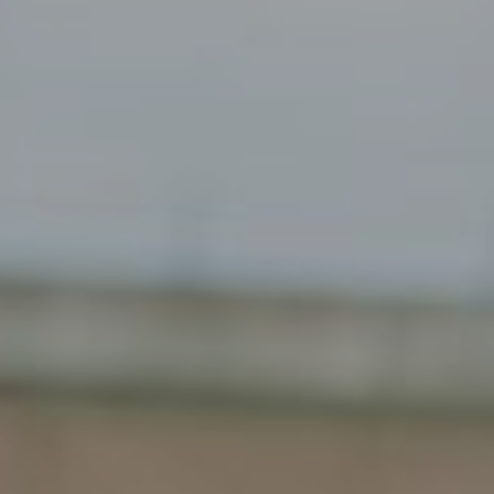
Gendt
Haarlem
Haps
Heelsum
Helmond
Hengelo
Heteren
Hoogeveen
Houten
Joure
Kesteren