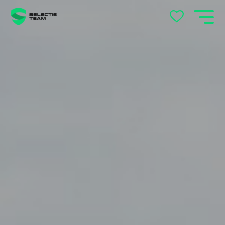
Andelst
Apeldoorn
Arnhem
Beek en Donk
Beilen
Bemmel
Best
Beuningen
Boxtel
Brabant
Cuijk