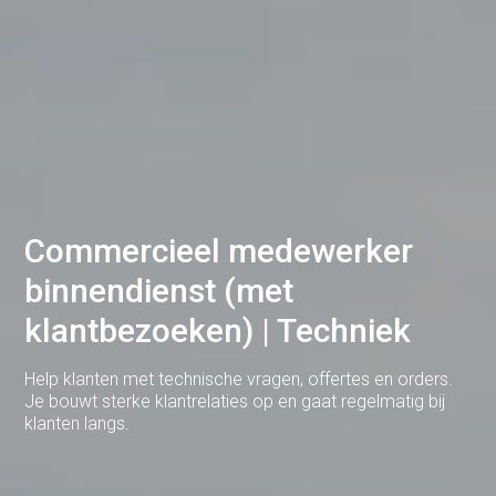
Deventer
Dodewaard
Doetinchem
Druten
Duiven
Ede
Commercieel medewerker
Eerbeek
binnendienst (met
Eindhoven
klantbezoeken) | Techniek
Elst
Help klanten met technische vragen, offertes en orders.
Je bouwt sterke klantrelaties op en gaat regelmatig bij
Emmen
klanten langs.
Enschede
Gemert