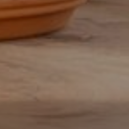
Facturist
Finance manager
Financieel administratief medewerker
Financieel analist
Financieel controller
Financieel medewerker
Fiscalist
GL Accountant
HR
HR-officer
Infrastructure specialist /
systeembeheerder