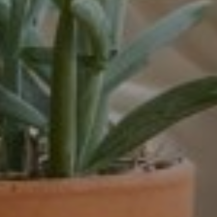
dienstverband
16 - 32 uur
16-32 uur
20 tot 32 uur
20-24 uur
24 uur
24-32 uur
24-40 uur
28-40 uur
32 of 38 uur
32 uur
32-38 uur