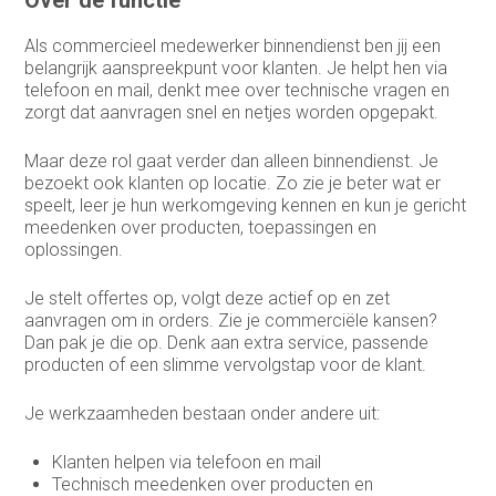
Sales support
Als commercieel medewerker binnendienst ben jij een
belangrijk aanspreekpunt voor klanten. Je helpt hen via
Service Coördinator
telefoon en mail, denkt mee over technische vragen en
zorgt dat aanvragen snel en netjes worden opgepakt.
Systeem & Applicatiebeheerder
Systeembeheerder
Maar deze rol gaat verder dan alleen binnendienst. Je
bezoekt ook klanten op locatie. Zo zie je beter wat er
technisch commercieel adviseur
speelt, leer je hun werkomgeving kennen en kun je gericht
meedenken over producten, toepassingen en
Technisch Commercieel Medewerker
oplossingen.
Binnendienst
Je stelt offertes op, volgt deze actief op en zet
Telemarketeer
aanvragen om in orders. Zie je commerciële kansen?
Dan pak je die op. Denk aan extra service, passende
Vertegenwoordiger
producten of een slimme vervolgstap voor de klant.
Vertegenwoordiger buitendienst
Je werkzaamheden bestaan onder andere uit:
Warehouse manager
Klanten helpen via telefoon en mail
Technisch meedenken over producten en