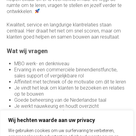
ruimte om te leren, vragen te stellen en jezelf verder te
ontwikkelen.
Kwaliteit, service en langdurige klantrelaties staan
centraal. Hier draait het niet om snel scoren, maar om
klanten goed helpen en samen bouwen aan resultaat.
Wat wij vragen
MBO werk- en denkniveau
Ervaring in een commerciële binnendienstfunctie,
sales support of vergelijkbare rol
Affiniteit met techniek of de motivatie om dit te leren
Je vindt het leuk om klanten te bezoeken en relaties
op te bouwen
Goede beheersing van de Nederlandse taal
Je werkt nauwkeurig en houdt overzicht
Je bent communicatief sterk en klantgericht
Je denkt commercieel mee en ziet kansen
Wij hechten waarde aan uw privacy
Woonachtig in de regio Son, Eindhoven, Best,
Helmond of omgeving
We gebruiken cookies om uw surfervaring te verbeteren,