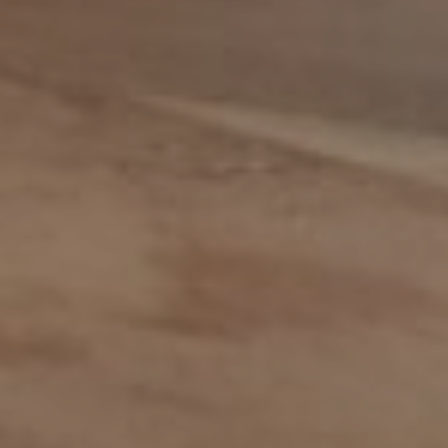
Inkoop assistent
Inkoop/product manager
Inkoper/Product Manager
Inside Sales
Inside sales engineer
Legal
Marketing &
Communicatiemedewerker
Medewerker Bedrijfsbureau
Medewerker binnendienst
Medewerker buitendienst
Medewerker buitendienst