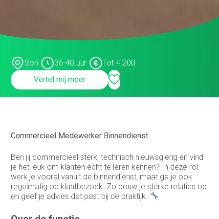
Medewerker finance
Medewerker verkoop binnendienst
Operationeel medewerker inkoop
Son
36-40 uur
Tot 4.200
Planner & Administratief medewerker
Vertel mij meer
product engineer
productieplanner
Productspecialist
Commercieel Medewerker Binnendienst
Projectmanager
Ben jij commercieel sterk, technisch nieuwsgierig en vind
je het leuk om klanten écht te leren kennen? In deze rol
Purchasing Officer
werk je vooral vanuit de binnendienst, maar ga je ook
regelmatig op klantbezoek. Zo bouw je sterke relaties op
Sales engineer
en geef je advies dat past bij de praktijk.
Sales representative
Over de functie