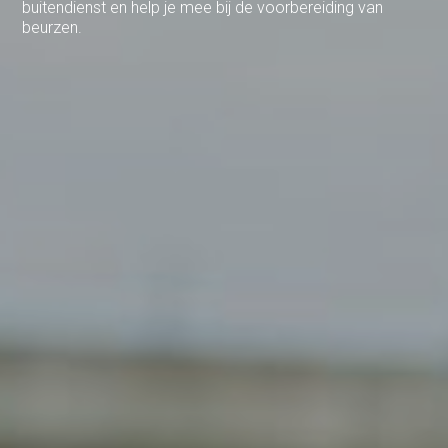
buitendienst en help je mee bij de voorbereiding van
beurzen.
Haarlem
Haps
Heelsum
Helmond
Hengelo
Heteren
Hoogeveen
Houten
Joure
Kesteren
Leerdam