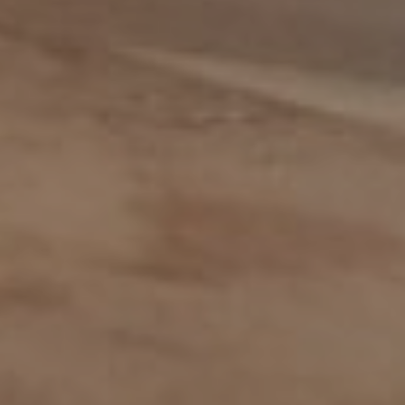
Medewerker verkoop binnendienst
Operationeel medewerker inkoop
Planner & Administratief medewerker
product engineer
productieplanner
Productspecialist
Projectmanager
Purchasing Officer
Sales engineer
Sales representative
Sales support