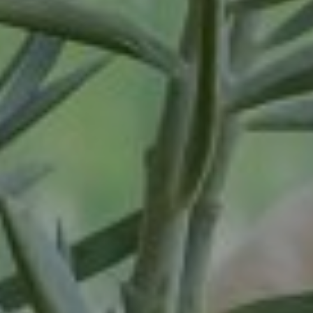
Waardenburg
Wanrooij / Heesch
West Nederland
Wijchen
Woudenberg
Zaandam
Zevenaar
Zuid-West Nederland
Zwaag
Zwolle
dienstverband