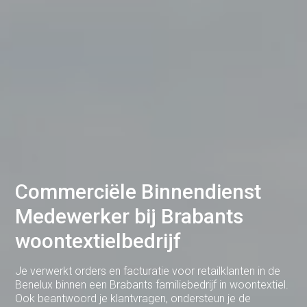
Dodewaard
Doetinchem
Druten
Duiven
Ede
Eerbeek
Eindhoven
Commerciële Binnendienst
Elst
Medewerker bij Brabants
Emmen
woontextielbedrijf
Enschede
Je verwerkt orders en facturatie voor retailklanten in de
Gemert
Benelux binnen een Brabants familiebedrijf in woontextiel.
Ook beantwoord je klantvragen, ondersteun je de
Gendt