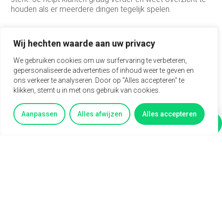
houden als er meerdere dingen tegelijk spelen.
Verder breng je mee:
Wij hechten waarde aan uw privacy
Goede beheersing van de Nederlandse taal, zowel
We gebruiken cookies om uw surfervaring te verbeteren,
mondeling als schriftelijk.
gepersonaliseerde advertenties of inhoud weer te geven en
Beheersing van de Duitse taal is een pré.
ons verkeer te analyseren. Door op "Alles accepteren" te
Minimaal 3 tot 5 jaar ervaring in een vergelijkbare
klikken, stemt u in met ons gebruik van cookies.
commerciële binnendienst, sales support of customer
service functie.
Ervaring met administratieve orderverwerking.
Aanpassen
Alles afwijzen
Alles accepteren
Goede kennis van Excel.
Vertel mij meer
Vragen?
Oog voor detail en een nauwkeurige manier van
werken.
Het vermogen om snel te schakelen tussen
verschillende taken.
Een proactieve en klantgerichte houding.
Beschikbaarheid van 32 tot 40 uur per week.
Ervaring met retail, woontextiel of klantcontact binnen
een handelsorganisatie is handig, maar geen harde eis.