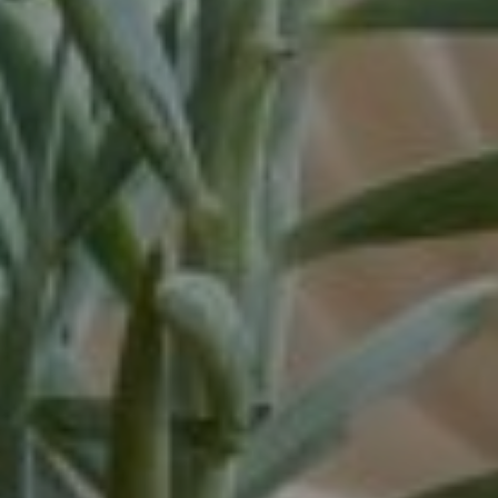
16 - 32 uur
16-32 uur
20 tot 32 uur
20-24 uur
24 uur
24-32 uur
24-40 uur
28-40 uur
32 of 38 uur
32 uur
32-38 uur