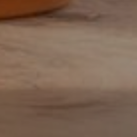
Inkoop/product manager
Inkoper/Product Manager
Inside Sales
Inside sales engineer
Legal
Marketing &
Communicatiemedewerker
Medewerker Bedrijfsbureau
Medewerker binnendienst
Medewerker buitendienst
Medewerker buitendienst
Medewerker finance