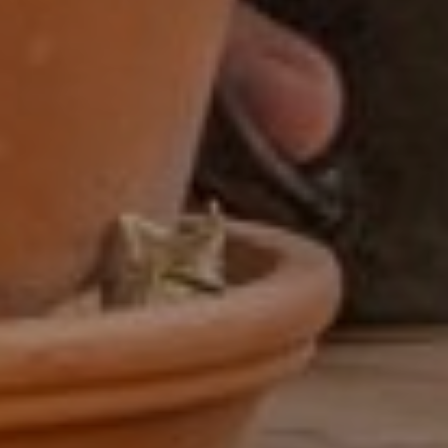
Finance manager
Financieel administratief medewerker
Financieel analist
Financieel controller
Financieel medewerker
Fiscalist
GL Accountant
HR
HR-officer
Infrastructure specialist /
systeembeheerder
Inkoop assistent