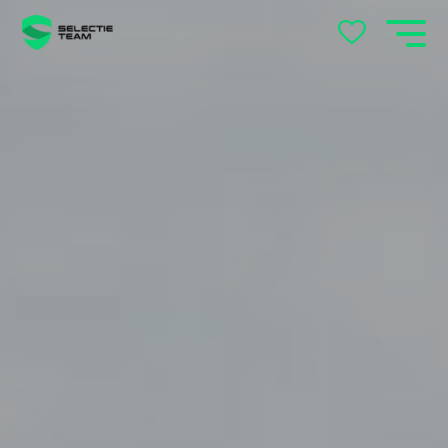
Apeldoorn
Arnhem
Beek en Donk
Beilen
Bemmel
Best
Beuningen
Boxtel
Brabant
Cuijk
Deventer