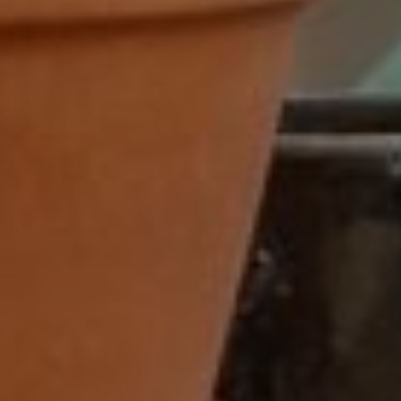
BI-specialist
Business controller
Commercieel medewerker
Commercieel medewerker
verkoopbinnendienst
Commerciële binnendienst
medewerker
Content specialist
Customer service medewerker
Customer Success & Operations
Customer support medewerker
binnendienst
Data steward
Facturist