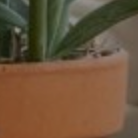
32-40 uur
36-40 uur
Flexibel
Fulltime
category
Accountmanager
Accountmanager binnendienst
Administratie
Adviseur
allround commercieel medewerker
Assistent controller