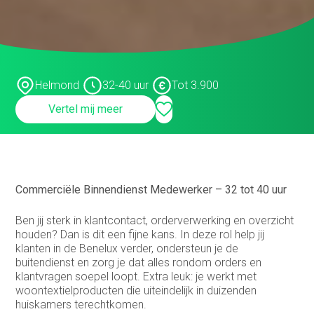
Service Coördinator
Systeem & Applicatiebeheerder
Systeembeheerder
Helmond
32-40 uur
Tot 3.900
technisch commercieel adviseur
Vertel mij meer
Technisch Commercieel Medewerker
Binnendienst
Telemarketeer
Commerciële Binnendienst Medewerker – 32 tot 40 uur
Vertegenwoordiger
Vertegenwoordiger buitendienst
Ben jij sterk in klantcontact, orderverwerking en overzicht
houden? Dan is dit een fijne kans. In deze rol help jij
Warehouse manager
klanten in de Benelux verder, ondersteun je de
buitendienst en zorg je dat alles rondom orders en
klantvragen soepel loopt. Extra leuk: je werkt met
woontextielproducten die uiteindelijk in duizenden
huiskamers terechtkomen.