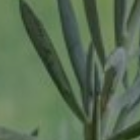
Tilburg
Twello
Uden
Utrecht
Varsseveld
Veenendaal
Veghel
Velp
Venlo
Venray
Vortum-Mullem