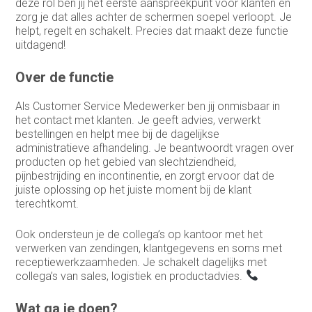
deze rol ben jij het eerste aanspreekpunt voor klanten en
zorg je dat alles achter de schermen soepel verloopt. Je
Medewerker buitendienst
helpt, regelt en schakelt. Precies dat maakt deze functie
uitdagend!
Medewerker finance
Over de functie
Medewerker verkoop binnendienst
Operationeel medewerker inkoop
Als Customer Service Medewerker ben jij onmisbaar in
het contact met klanten. Je geeft advies, verwerkt
Planner & Administratief medewerker
bestellingen en helpt mee bij de dagelijkse
administratieve afhandeling. Je beantwoordt vragen over
product engineer
producten op het gebied van slechtziendheid,
pijnbestrijding en incontinentie, en zorgt ervoor dat de
productieplanner
juiste oplossing op het juiste moment bij de klant
terechtkomt.
Productspecialist
Ook ondersteun je de collega’s op kantoor met het
Projectmanager
verwerken van zendingen, klantgegevens en soms met
receptiewerkzaamheden. Je schakelt dagelijks met
Purchasing Officer
collega’s van sales, logistiek en productadvies.
Sales engineer
Wat ga je doen?