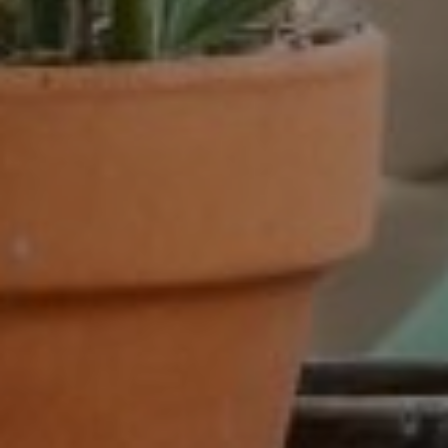
dienstverband
16 - 32 uur
16-32 uur
20 tot 32 uur
20-24 uur
24 uur
24-32 uur
24-40 uur
28-40 uur
32 of 38 uur