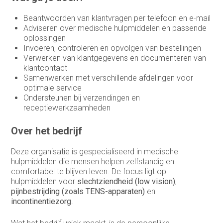
Sales representative
Beantwoorden van klantvragen per telefoon en e-mail
Adviseren over medische hulpmiddelen en passende
Sales support
oplossingen
Invoeren, controleren en opvolgen van bestellingen
Service Coördinator
Verwerken van klantgegevens en documenteren van
klantcontact
Systeem & Applicatiebeheerder
Samenwerken met verschillende afdelingen voor
optimale service
Systeembeheerder
Ondersteunen bij verzendingen en
receptiewerkzaamheden
technisch commercieel adviseur
Technisch Commercieel Medewerker
Over het bedrijf
Binnendienst
Deze organisatie is gespecialiseerd in medische
Telemarketeer
hulpmiddelen die mensen helpen zelfstandig en
comfortabel te blijven leven. De focus ligt op
Vertegenwoordiger
hulpmiddelen voor
slechtziendheid (low vision)
,
pijnbestrijding (zoals TENS-apparaten)
en
Vertegenwoordiger buitendienst
incontinentiezorg
.
Warehouse manager