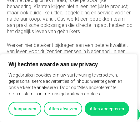
Wat het bedrijf uniek maakt, is de persoonlijke
benadering. Klanten krijgen niet alleen het juiste product,
maar ook duidelijke uitleg, begeleiding en service vóór én
na de aankoop. Vanuit Oss werkt een betrokken team
aan praktische oplossingen die directe impact hebben op
het dagelijks leven van gebruikers.
Werken hier betekent bijdragen aan een betere kwaliteit
van leven voor duizenden mensen in Nederland. In een
omgeving waar zorgzaamheid, samenwerking en
klantgerichtheid vooropstaan.
Wij hechten waarde aan uw privacy
We gebruiken cookies om uw surfervaring te verbeteren,
Wat wij vragen
gepersonaliseerde advertenties of inhoud weer te geven en
ons verkeer te analyseren. Door op "Alles accepteren" te
Je bent 24 tot 40 uur per week beschikbaar (vrijdag is
klikken, stemt u in met ons gebruik van cookies.
een vaste werkdag)
MBO 4 werk- en denkniveau
Aanpassen
Alles afwijzen
Alles accepteren
Ervaring in een klantgerichte of administratieve functie
Vertel mij meer
Vragen?
Je bent sociaal, oplossingsgericht en werkt
nauwkeurig
Beheerst de Nederlandse taal uitstekend, zowel
mondeling als schriftelijk