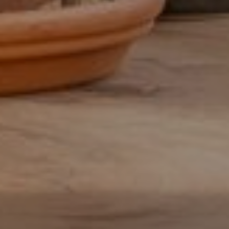
allround commercieel medewerker
Assistent controller
BI-specialist
Business controller
Commercieel medewerker
Commercieel medewerker
verkoopbinnendienst
Commerciële binnendienst
medewerker
Content specialist
Customer service medewerker
Customer Success & Operations
Customer support medewerker
binnendienst