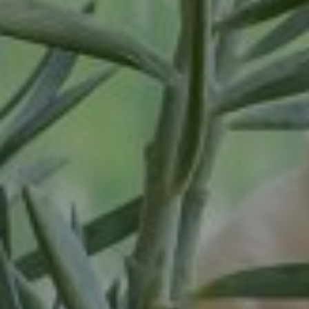
Spijkenisse
Tiel
Tilburg
Twello
Uden
Utrecht
Varsseveld
Veenendaal
Veghel
Velp
Venlo