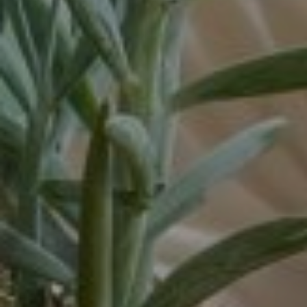
Venray
Vortum-Mullem
Waardenburg
Wanrooij / Heesch
West Nederland
Wijchen
Woudenberg
Zaandam
Zevenaar
Zuid-West Nederland
Zwaag
Zwolle