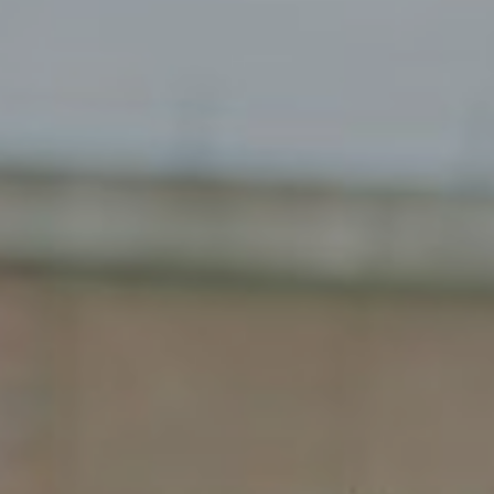
Gemert
Gendt
Haarlem
Haps
Heelsum
Helmond
Hengelo
Heteren
Hoogeveen
Houten
Joure