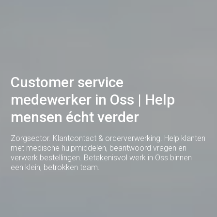
Cuijk
Deventer
Dodewaard
Doetinchem
Customer service
Druten
medewerker in Oss | Help
Duiven
mensen écht verder
Ede
Eerbeek
Zorgsector. Klantcontact & orderverwerking. Help klanten
met medische hulpmiddelen, beantwoord vragen en
Eindhoven
verwerk bestellingen. Betekenisvol werk in Oss binnen
een klein, betrokken team.
Elst
Emmen
Enschede