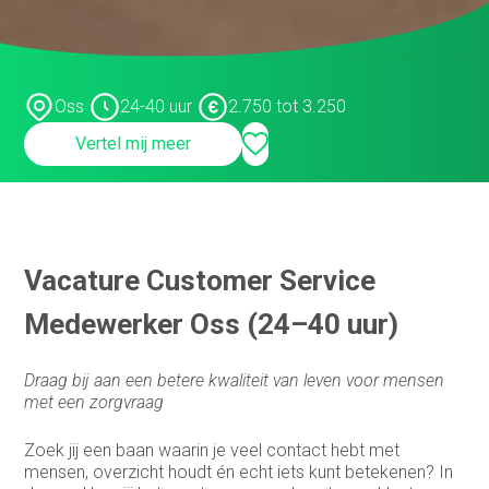
Infrastructure specialist /
systeembeheerder
Inkoop assistent
Oss
24-40 uur
2.750 tot 3.250
Inkoop/product manager
Vertel mij meer
Inkoper/Product Manager
Inside Sales
Inside sales engineer
Vacature Customer Service
Legal
Medewerker Oss (24–40 uur)
Marketing &
Communicatiemedewerker
Draag bij aan een betere kwaliteit van leven voor mensen
Medewerker Bedrijfsbureau
met een zorgvraag
Medewerker binnendienst
Zoek jij een baan waarin je veel contact hebt met
mensen, overzicht houdt én echt iets kunt betekenen? In
Medewerker buitendienst