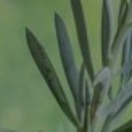
Oss
Login
Ravenstein
Vacatures
Rheden
Rhenen
Rilland
Rilland
Rotterdam
Sliedrecht
Son
Son en Breugel
Spijk