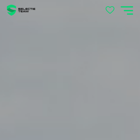
's-Hertogenbosch
Andelst
Apeldoorn
Arnhem
Beek en Donk
Beilen
Bemmel
Best
Beuningen
Boxtel
Brabant