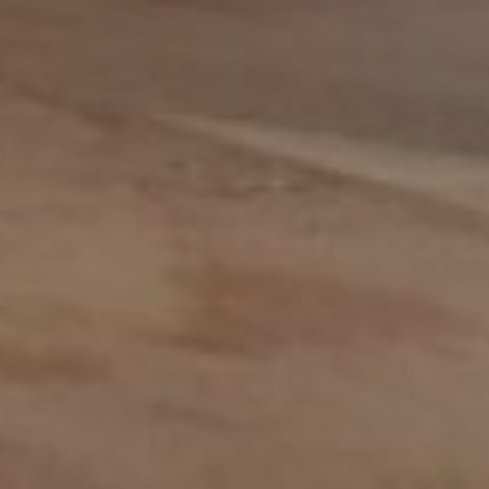
Data steward
Facturist
Finance manager
Financieel administratief medewerker
Financieel analist
Financieel controller
Financieel medewerker
Fiscalist
GL Accountant
HR
HR-officer