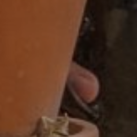
32 uur
32-38 uur
32-40 uur
36-40 uur
Flexibel
Fulltime
category
Accountmanager
Accountmanager binnendienst
Administratie
Adviseur