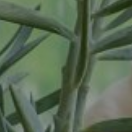
Spijkenisse
Tiel
Tilburg
Twello
Uden
Utrecht
Varsseveld
Veenendaal
Veghel
Velp
Venlo