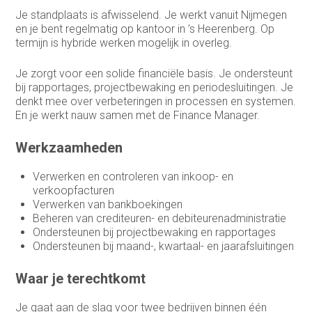
Je standplaats is afwisselend. Je werkt vanuit Nijmegen
Medewerker buitendienst
en je bent regelmatig op kantoor in ’s Heerenberg. Op
termijn is hybride werken mogelijk in overleg.
Medewerker finance
Je zorgt voor een solide financiële basis. Je ondersteunt
Medewerker verkoop binnendienst
bij rapportages, projectbewaking en periodesluitingen. Je
denkt mee over verbeteringen in processen en systemen.
Operationeel medewerker inkoop
En je werkt nauw samen met de Finance Manager.
Planner & Administratief medewerker
Werkzaamheden
product engineer
Verwerken en controleren van inkoop- en
productieplanner
verkoopfacturen
Verwerken van bankboekingen
Productspecialist
Beheren van crediteuren- en debiteurenadministratie
Ondersteunen bij projectbewaking en rapportages
Projectmanager
Ondersteunen bij maand-, kwartaal- en jaarafsluitingen
Purchasing Officer
Waar je terechtkomt
Sales engineer
Je gaat aan de slag voor twee bedrijven binnen één