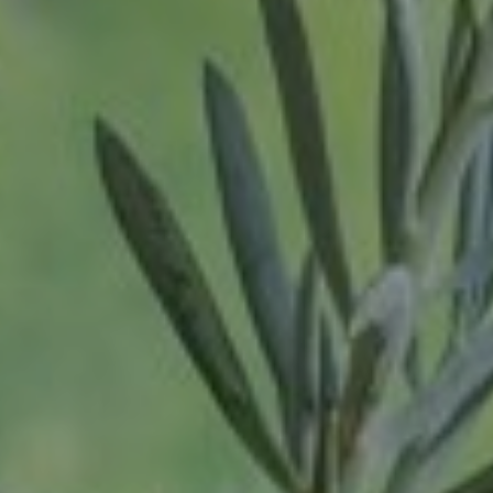
Oss
Login
Ravenstein
Rheden
Vacatures
Rhenen
Rilland
Rilland
Rotterdam
Sliedrecht
Son
Son en Breugel
Spijk