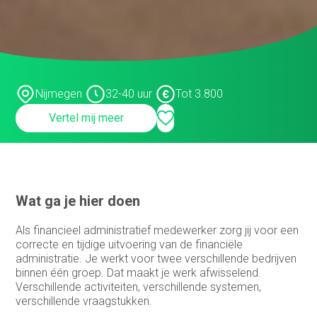
Infrastructure specialist /
systeembeheerder
Inkoop assistent
Inkoop/product manager
Nijmegen
32-40 uur
Tot 3.800
Inkoper/Product Manager
Vertel mij meer
Inside Sales
Inside sales engineer
Legal
Wat ga je hier doen
Marketing &
Communicatiemedewerker
Als financieel administratief medewerker zorg jij voor een
correcte en tijdige uitvoering van de financiële
Medewerker Bedrijfsbureau
administratie. Je werkt voor twee verschillende bedrijven
binnen één groep. Dat maakt je werk afwisselend.
Medewerker binnendienst
Verschillende activiteiten, verschillende systemen,
verschillende vraagstukken.
Medewerker buitendienst