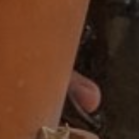
32-38 uur
32-40 uur
36-40 uur
Flexibel
Fulltime
category
Accountmanager
Accountmanager binnendienst
Administratie
Adviseur