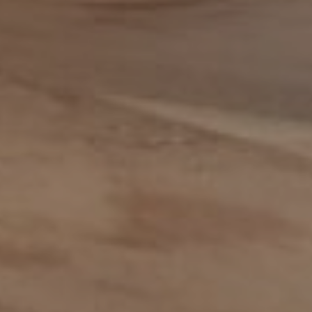
Data steward
Facturist
Finance manager
Financieel administratief medewerker
Financieel analist
Financieel controller
Financieel medewerker
Fiscalist
GL Accountant
HR
HR-officer