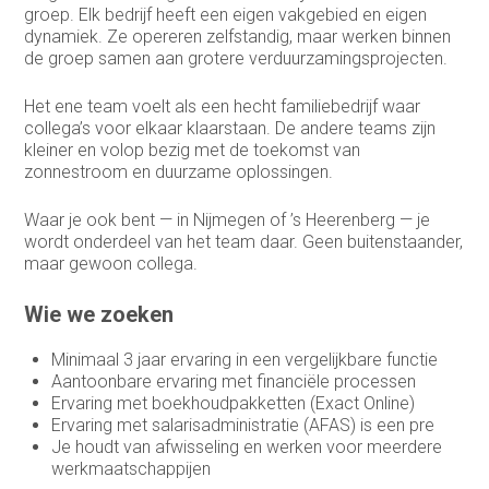
groep. Elk bedrijf heeft een eigen vakgebied en eigen
Sales representative
dynamiek. Ze opereren zelfstandig, maar werken binnen
de groep samen aan grotere verduurzamingsprojecten.
Sales support
Het ene team voelt als een hecht familiebedrijf waar
Service Coördinator
collega’s voor elkaar klaarstaan. De andere teams zijn
kleiner en volop bezig met de toekomst van
Systeem & Applicatiebeheerder
zonnestroom en duurzame oplossingen.
Systeembeheerder
Waar je ook bent — in Nijmegen of ’s Heerenberg — je
technisch commercieel adviseur
wordt onderdeel van het team daar. Geen buitenstaander,
maar gewoon collega.
Technisch Commercieel Medewerker
Binnendienst
Wie we zoeken
Telemarketeer
Minimaal 3 jaar ervaring in een vergelijkbare functie
Aantoonbare ervaring met financiële processen
Vertegenwoordiger
Ervaring met boekhoudpakketten (Exact Online)
Ervaring met salarisadministratie (AFAS) is een pre
Vertegenwoordiger buitendienst
Je houdt van afwisseling en werken voor meerdere
werkmaatschappijen
Warehouse manager