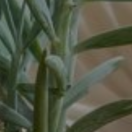
Venray
Vortum-Mullem
Waardenburg
Wanrooij / Heesch
West Nederland
Wijchen
Woudenberg
Zaandam
Zevenaar
Zuid-West Nederland
Zwaag
Zwolle