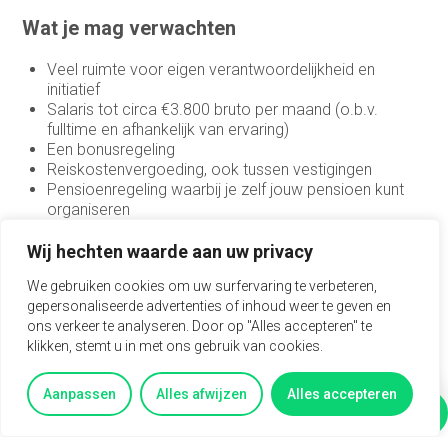
Wat je mag verwachten
Veel ruimte voor eigen verantwoordelijkheid en
initiatief
Salaris tot circa €3.800 bruto per maand (o.b.v.
fulltime en afhankelijk van ervaring)
Een bonusregeling
Reiskostenvergoeding, ook tussen vestigingen
Pensioenregeling waarbij je zelf jouw pensioen kunt
organiseren
Mogelijkheid tot hybride werken in overleg
Doorgroeimogelijkheden, bijvoorbeeld richting finance
Wij hechten waarde aan uw privacy
manager
We gebruiken cookies om uw surfervaring te verbeteren,
gepersonaliseerde advertenties of inhoud weer te geven en
Nieuwsgierig?
ons verkeer te analyseren. Door op "Alles accepteren" te
klikken, stemt u in met ons gebruik van cookies.
Neem gerust contact op met David via 06 13093360 als
je vragen hebt.
Aanpassen
Alles afwijzen
Alles accepteren
Vertel mij meer
Vragen?