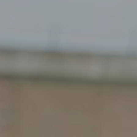
Gemert
Gendt
Haarlem
Haps
Heelsum
Helmond
Hengelo
Heteren
Hoogeveen
Houten
Joure