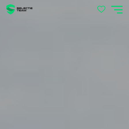
's-Hertogenbosch
Andelst
Apeldoorn
Arnhem
Beek en Donk
Beilen
Bemmel
Best
Beuningen
Boxtel
Brabant