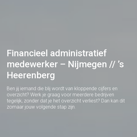
Cuijk
Deventer
Dodewaard
Doetinchem
Druten
Financieel administratief
medewerker – Nijmegen // ’s
Duiven
Heerenberg
Ede
Eerbeek
Ben jij iemand die blij wordt van kloppende cijfers en
overzicht? Werk je graag voor meerdere bedrijven
Eindhoven
tegelijk, zonder dat je het overzicht verliest? Dan kan dit
zomaar jouw volgende stap zijn.
Elst
Emmen
Enschede