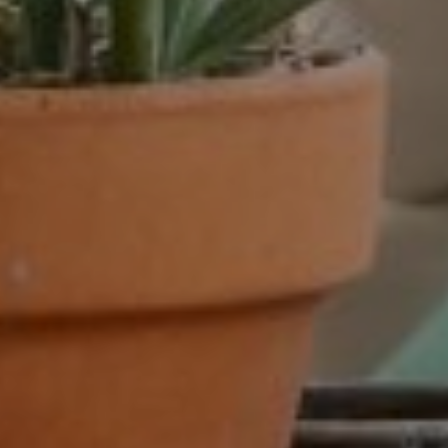
dienstverband
16 - 32 uur
16-32 uur
20 tot 32 uur
20-24 uur
24 uur
24-32 uur
24-40 uur
28-40 uur
32 of 38 uur
32 uur