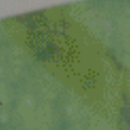
Venlo
Venray
Vortum-Mullem
Waardenburg
Wanrooij / Heesch
West Nederland
Wijchen
Woudenberg
Zaandam
Zevenaar
Zuid-West Nederland