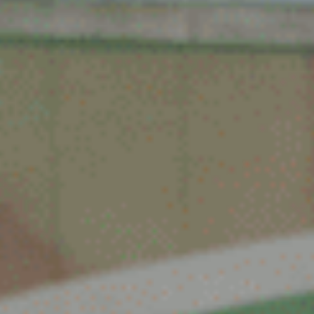
Spijk
Spijkenisse
Tiel
Tilburg
Twello
Uden
Utrecht
Varsseveld
Veenendaal
Veghel
Velp