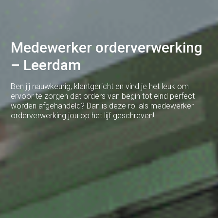
Brabant
Cuijk
Medewerker orderverwerking
Deventer
– Leerdam
Dodewaard
Doetinchem
Ben jij nauwkeurig, klantgericht en vind je het leuk om
ervoor te zorgen dat orders van begin tot eind perfect
Druten
worden afgehandeld? Dan is deze rol als medewerker
orderverwerking jou op het lijf geschreven!
Duiven
Ede
Eerbeek
Eindhoven
Elst