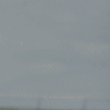
Oosterhout
Oss
Ravenstein
Rheden
Rhenen
Rilland
Rilland
Rotterdam
Sliedrecht
Son
Son en Breugel