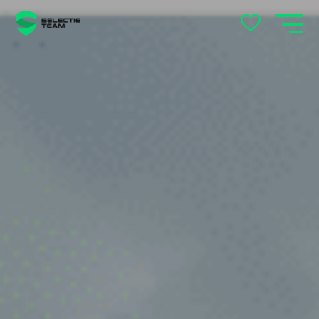
locatie
's-Hertogenbosch
Andelst
Apeldoorn
Arnhem
Beek en Donk
Beilen
Bemmel
Best
Beuningen
Boxtel