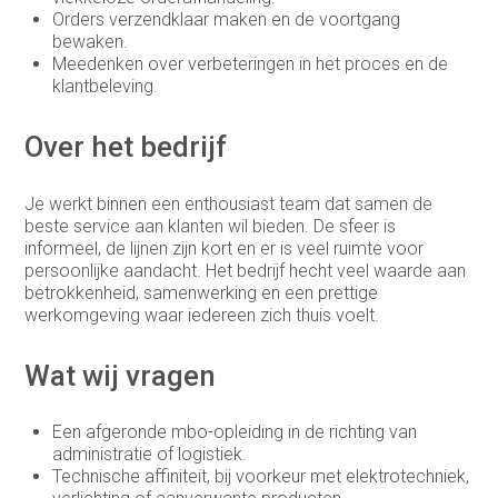
Orders verzendklaar maken en de voortgang
HR-officer
bewaken.
Meedenken over verbeteringen in het proces en de
Infrastructure specialist /
klantbeleving.
systeembeheerder
Inkoop assistent
Over het bedrijf
Inkoop/product manager
Je werkt binnen een enthousiast team dat samen de
Inkoper/Product Manager
beste service aan klanten wil bieden. De sfeer is
informeel, de lijnen zijn kort en er is veel ruimte voor
Inside Sales
persoonlijke aandacht. Het bedrijf hecht veel waarde aan
betrokkenheid, samenwerking en een prettige
Inside sales engineer
werkomgeving waar iedereen zich thuis voelt.
Legal
Wat wij vragen
Marketing &
Communicatiemedewerker
Een afgeronde mbo-opleiding in de richting van
administratie of logistiek.
Medewerker Bedrijfsbureau
Technische affiniteit, bij voorkeur met elektrotechniek,