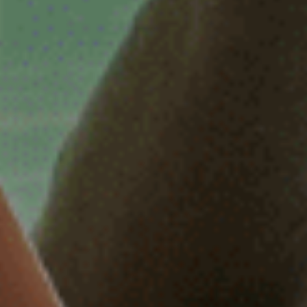
32 of 38 uur
32 uur
32-38 uur
32-40 uur
36-40 uur
Flexibel
Fulltime
category
Accountmanager
Accountmanager binnendienst
Administratie