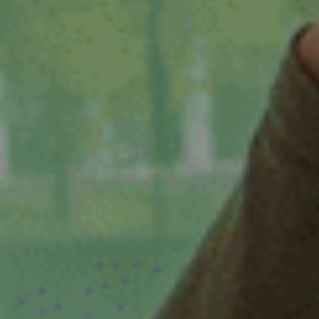
Zwaag
Zwolle
dienstverband
16 - 32 uur
16-32 uur
20 tot 32 uur
20-24 uur
24 uur
24-32 uur
24-40 uur
28-40 uur