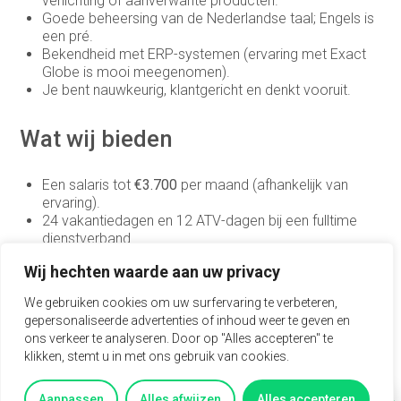
verlichting of aanverwante producten.
Medewerker binnendienst
Goede beheersing van de Nederlandse taal; Engels is
een pré.
Medewerker buitendienst
Bekendheid met ERP-systemen (ervaring met Exact
Globe is mooi meegenomen).
Medewerker buitendienst
Je bent nauwkeurig, klantgericht en denkt vooruit.
Medewerker finance
Wat wij bieden
Medewerker verkoop binnendienst
Operationeel medewerker inkoop
Een salaris tot
€3.700
per maand (afhankelijk van
ervaring).
Planner & Administratief medewerker
24 vakantiedagen en 12 ATV-dagen bij een fulltime
dienstverband.
product engineer
Een solide pensioenregeling.
Wij hechten waarde aan uw privacy
De mogelijkheid om trainingen of opleidingen te
productieplanner
volgen.
We gebruiken cookies om uw surfervaring te verbeteren,
Een informele werkomgeving binnen een hecht en
gepersonaliseerde advertenties of inhoud weer te geven en
Productspecialist
betrokken team.
ons verkeer te analyseren. Door op "Alles accepteren" te
klikken, stemt u in met ons gebruik van cookies.
Projectmanager
Interesse in deze baan?
Purchasing Officer
Aanpassen
Alles afwijzen
Alles accepteren