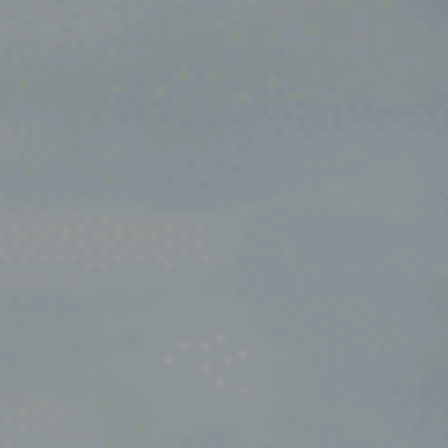
Houten
Werkgevers
Joure
Over ons
Kesteren
Leerdam
Hoogtepunten
Lienden
Artikelen
Lieshout
Mook
Contact
Nijmegen
Login
Nijmegen - Arnhem
Ochten
Vacatures
Oirschot
Oosterbeek