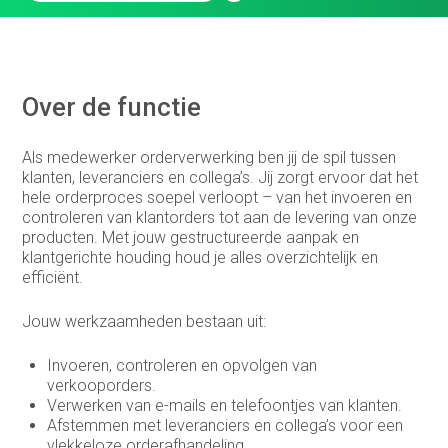
Customer support medewerker
binnendienst
Data steward
Over de functie
Facturist
Als medewerker orderverwerking ben jij de spil tussen
Finance manager
klanten, leveranciers en collega’s. Jij zorgt ervoor dat het
hele orderproces soepel verloopt – van het invoeren en
Financieel administratief medewerker
controleren van klantorders tot aan de levering van onze
producten. Met jouw gestructureerde aanpak en
Financieel analist
klantgerichte houding houd je alles overzichtelijk en
efficiënt.
Financieel controller
Financieel medewerker
Jouw werkzaamheden bestaan uit:
Fiscalist
Invoeren, controleren en opvolgen van
verkooporders.
GL Accountant
Verwerken van e-mails en telefoontjes van klanten.
Afstemmen met leveranciers en collega’s voor een
HR
vlekkeloze orderafhandeling.