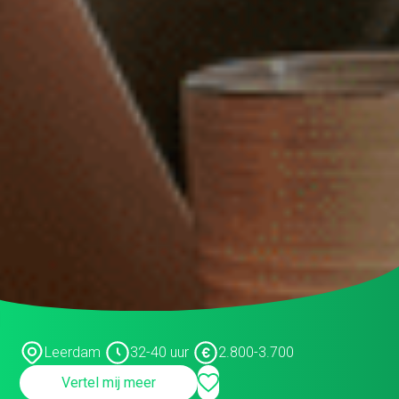
Adviseur
allround commercieel medewerker
Assistent controller
BI-specialist
Business controller
Commercieel medewerker
Commercieel medewerker
verkoopbinnendienst
Commerciële binnendienst
medewerker
Content specialist
Leerdam
32-40 uur
2.800-3.700
Customer service medewerker
Vertel mij meer
Customer Success & Operations