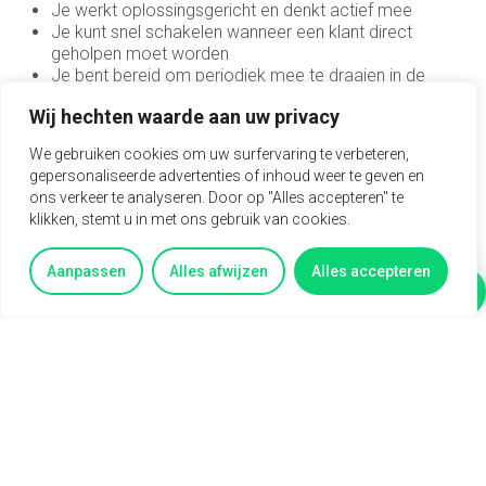
Je werkt oplossingsgericht en denkt actief mee
Sales engineer
Je kunt snel schakelen wanneer een klant direct
geholpen moet worden
Sales representative
Je bent bereid om periodiek mee te draaien in de
storingsdienst
Sales support
Wij hechten waarde aan uw privacy
Je communiceert duidelijk met klanten en collega’s
Service Coördinator
We gebruiken cookies om uw surfervaring te verbeteren,
Wat je mag verwachten
gepersonaliseerde advertenties of inhoud weer te geven en
Systeem & Applicatiebeheerder
ons verkeer te analyseren. Door op "Alles accepteren" te
Een jaarcontract met uitzicht op een vast
klikken, stemt u in met ons gebruik van cookies.
dienstverband
Systeembeheerder
Een goed salaris dat past bij de functie tot €4.300
Aanpassen
Alles afwijzen
Alles accepteren
Interne en externe opleidingen en trainingen
technisch commercieel adviseur
Vertel mij meer
Vragen?
Mogelijkheid om certificaten te behalen, zoals VCA en
Technisch Commercieel Medewerker
heftruck
Binnendienst
Pensioenopbouw volgens de cao Metalektro
Veel doorgroeimogelijkheden binnen de organisatie
Telemarketeer
Een prettige en mensgerichte werkomgeving
Regelmatig leuke uitjes en bijeenkomsten
Vertegenwoordiger
Nieuwsgierig?
Vertegenwoordiger buitendienst