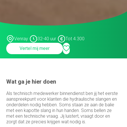
Customer support medewerker
binnendienst
Data steward
Facturist
Venray
32-40 uur
Tot 4.300
Finance manager
Vertel mij meer
Financieel administratief medewerker
Financieel analist
Financieel controller
Wat ga je hier doen
Financieel medewerker
Als technisch medewerker binnendienst ben jij het eerste
Fiscalist
aanspreekpunt voor klanten die hydraulische slangen en
onderdelen nodig hebben. Soms staan ze aan de balie
GL Accountant
met een kapotte slang in hun handen. Soms bellen ze
met een technische vraag. Jij luistert, vraagt door en
HR
zorgt dat ze precies krijgen wat nodig is.