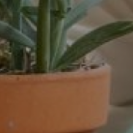
Venlo
Venray
Vortum-Mullem
Waardenburg
Wanrooij / Heesch
West Nederland
Wijchen
Woudenberg
Zaandam
Zevenaar
Zuid-West Nederland
Zwaag