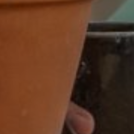
Zwolle
dienstverband
16 - 32 uur
16-32 uur
20 tot 32 uur
20-24 uur
24 uur
24-32 uur
24-40 uur
28-40 uur
32 of 38 uur