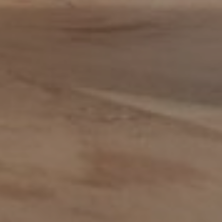
Adviseur
allround commercieel medewerker
Assistent controller
BI-specialist
Business controller
Commercieel medewerker
Commercieel medewerker
verkoopbinnendienst
Commerciële binnendienst
medewerker
Content specialist
Customer service medewerker
Customer Success & Operations