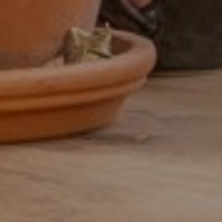
32 uur
32-38 uur
32-40 uur
36-40 uur
Flexibel
Fulltime
category
Accountmanager
Accountmanager binnendienst
Administratie