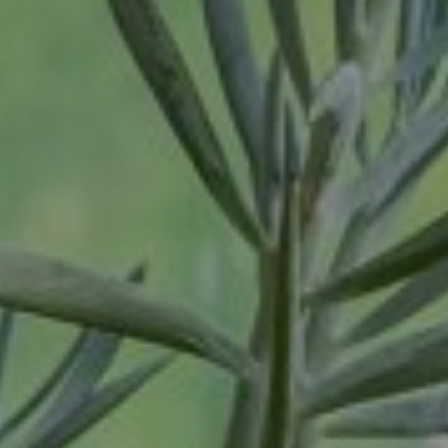
Oosterhout
Oss
Ravenstein
Rheden
Rhenen
Rilland
Rilland
Rotterdam
Sliedrecht
Son
Son en Breugel