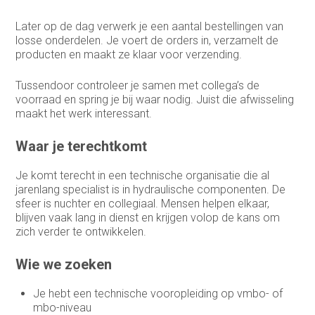
Medewerker buitendienst
Later op de dag verwerk je een aantal bestellingen van
losse onderdelen. Je voert de orders in, verzamelt de
Medewerker buitendienst
producten en maakt ze klaar voor verzending.
Medewerker finance
Tussendoor controleer je samen met collega’s de
voorraad en spring je bij waar nodig. Juist die afwisseling
Medewerker verkoop binnendienst
maakt het werk interessant.
Operationeel medewerker inkoop
Waar je terechtkomt
Planner & Administratief medewerker
Je komt terecht in een technische organisatie die al
product engineer
jarenlang specialist is in hydraulische componenten. De
sfeer is nuchter en collegiaal. Mensen helpen elkaar,
productieplanner
blijven vaak lang in dienst en krijgen volop de kans om
zich verder te ontwikkelen.
Productspecialist
Wie we zoeken
Projectmanager
Je hebt een technische vooropleiding op vmbo- of
Purchasing Officer
mbo-niveau