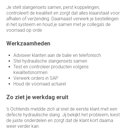
HR-officer
Je stelt slangensets samen, perst koppelingen,
controleert de kwaliteit en zorgt dat alles klaarstaat voor
Infrastructure specialist /
afhalen of verzending. Daarnaast verwerk je bestellingen
systeembeheerder
in het systeem en houd je samen met je collega’s de
voorraad op orde.
Inkoop assistent
Inkoop/product manager
Werkzaamheden
Inkoper/Product Manager
Adviseer klanten aan de balie en telefonisch
Stel hydraulische slangensets samen
Inside Sales
Test en controleer producten volgens
kwaliteitsnormen
Inside sales engineer
Verwerk orders in SAP
Houd de voorraad actueel
Legal
Zo ziet je werkdag eruit
Marketing &
Communicatiemedewerker
’s Ochtends meldde zich al snel de eerste klant met een
Medewerker Bedrijfsbureau
defecte hydraulische slang. Jij bekijkt het probleem, kiest
de juiste onderdelen en zorgt dat de klant kort daarna
Medewerker binnendienst
weer verder kan.