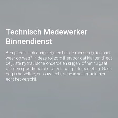
Brabant
Cuijk
Deventer
Technisch Medewerker
Dodewaard
Binnendienst
Doetinchem
Ben jij technisch aangelegd en help je mensen graag snel
Druten
weer op weg? In deze rol zorg jij ervoor dat klanten direct
de juiste hydraulische onderdelen krijgen, of het nu gaat
Duiven
om een spoedreparatie of een complete bestelling. Geen
dag is hetzelfde, en jouw technische inzicht maakt hier
Ede
echt het verschil.
Eerbeek
Eindhoven
Elst
Emmen