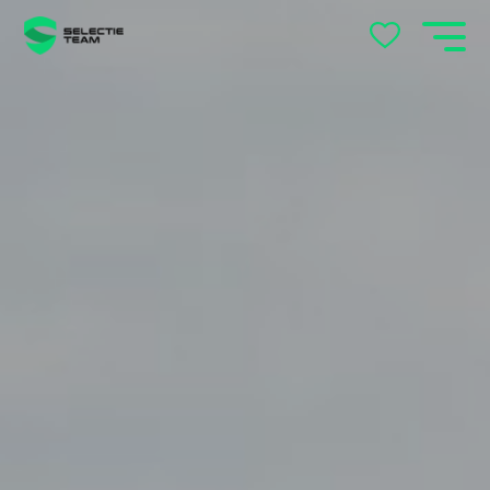
locatie
's-Hertogenbosch
Andelst
Apeldoorn
Arnhem
Beek en Donk
Beilen
Bemmel
Best
Beuningen
Boxtel