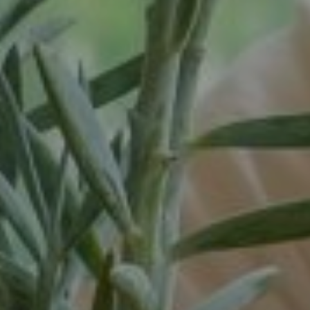
Spijk
Spijkenisse
Tiel
Tilburg
Twello
Uden
Utrecht
Varsseveld
Veenendaal
Veghel
Velp