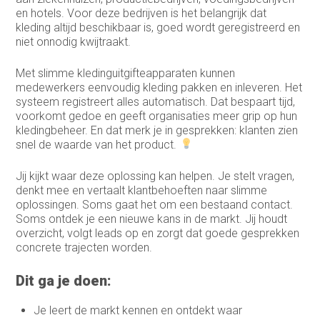
Sales representative
en hotels. Voor deze bedrijven is het belangrijk dat
kleding altijd beschikbaar is, goed wordt geregistreerd en
Sales support
niet onnodig kwijtraakt.
Service Coördinator
Met slimme kledinguitgifteapparaten kunnen
Systeem & Applicatiebeheerder
medewerkers eenvoudig kleding pakken en inleveren. Het
systeem registreert alles automatisch. Dat bespaart tijd,
Systeembeheerder
voorkomt gedoe en geeft organisaties meer grip op hun
kledingbeheer. En dat merk je in gesprekken: klanten zien
technisch commercieel adviseur
snel de waarde van het product.
Technisch Commercieel Medewerker
Jij kijkt waar deze oplossing kan helpen. Je stelt vragen,
Binnendienst
denkt mee en vertaalt klantbehoeften naar slimme
oplossingen. Soms gaat het om een bestaand contact.
Telemarketeer
Soms ontdek je een nieuwe kans in de markt. Jij houdt
overzicht, volgt leads op en zorgt dat goede gesprekken
Vertegenwoordiger
concrete trajecten worden.
Vertegenwoordiger buitendienst
Dit ga je doen:
Warehouse manager
Je leert de markt kennen en ontdekt waar