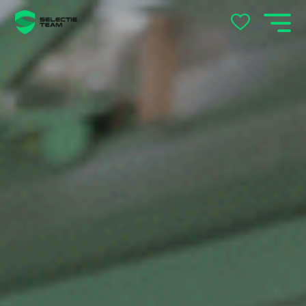
Andelst
Apeldoorn
Arnhem
Beek en Donk
Beilen
Bemmel
Best
Beuningen
Boxtel
Brabant
Cuijk