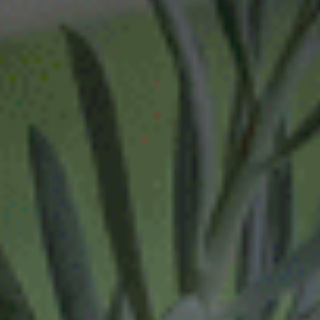
dienstverband
16 - 32 uur
16-32 uur
20 tot 32 uur
20-24 uur
24 uur
24-32 uur
24-40 uur
28-40 uur
32 of 38 uur
32 uur