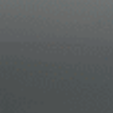
Ravenstein
Contact
Rheden
Login
Rhenen
Rilland
Vacatures
Rilland
Rotterdam
Sliedrecht
Son
Son en Breugel
Spijk
Spijkenisse