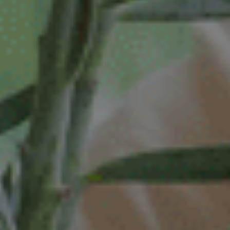
Assistent controller
BI-specialist
Business controller
Commercieel medewerker
Commercieel medewerker
verkoopbinnendienst
Commerciële binnendienst
medewerker
Content specialist
Customer service medewerker
Customer Success & Operations
Customer support medewerker
binnendienst