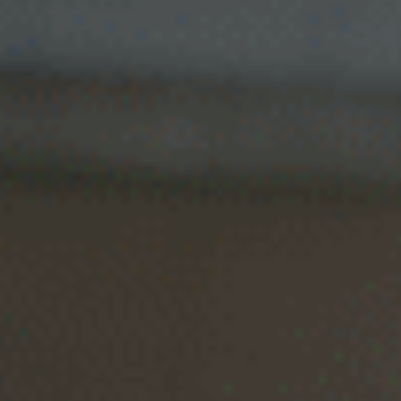
Tiel
Tilburg
Twello
Uden
Utrecht
Varsseveld
Veenendaal
Veghel
Velp
Venlo
Venray