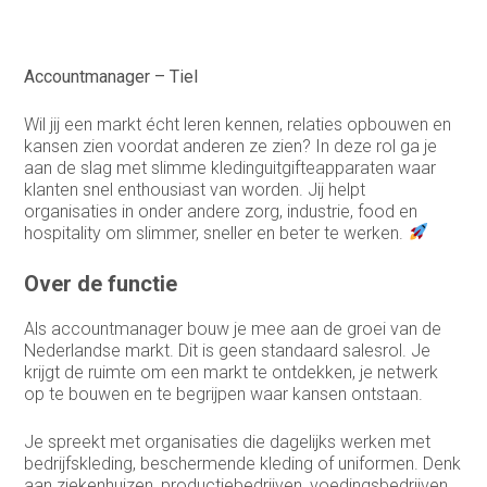
Medewerker buitendienst
Medewerker finance
Accountmanager – Tiel
Medewerker verkoop binnendienst
Wil jij een markt écht leren kennen, relaties opbouwen en
Operationeel medewerker inkoop
kansen zien voordat anderen ze zien? In deze rol ga je
aan de slag met slimme kledinguitgifteapparaten waar
Planner & Administratief medewerker
klanten snel enthousiast van worden. Jij helpt
organisaties in onder andere zorg, industrie, food en
product engineer
hospitality om slimmer, sneller en beter te werken.
productieplanner
Over de functie
Productspecialist
Als accountmanager bouw je mee aan de groei van de
Nederlandse markt. Dit is geen standaard salesrol. Je
Projectmanager
krijgt de ruimte om een markt te ontdekken, je netwerk
op te bouwen en te begrijpen waar kansen ontstaan.
Purchasing Officer
Je spreekt met organisaties die dagelijks werken met
Sales engineer
bedrijfskleding, beschermende kleding of uniformen. Denk
aan ziekenhuizen, productiebedrijven, voedingsbedrijven