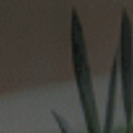
Vortum-Mullem
Waardenburg
Wanrooij / Heesch
West Nederland
Wijchen
Woudenberg
Zaandam
Zevenaar
Zuid-West Nederland
Zwaag
Zwolle