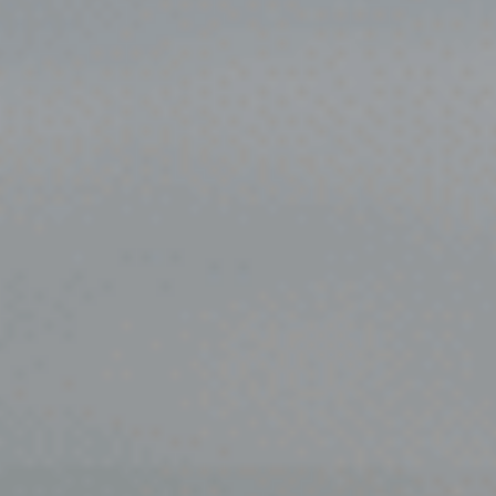
Gemert
Gendt
Haarlem
Haps
Heelsum
Helmond
Hengelo
Heteren
Hoogeveen
Houten
Joure