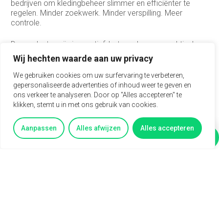
bedrijven om kledingbeheer slimmer en efficiënter te
regelen. Minder zoekwerk. Minder verspilling. Meer
controle.
De producten zijn innovatief, betrouwbaar en praktisch
toepasbaar. Daardoor worden klanten vaak snel
Wij hechten waarde aan uw privacy
enthousiast zodra ze zien wat het systeem doet. Jij
verkoopt dus geen vaag verhaal, maar een oplossing die
We gebruiken cookies om uw surfervaring te verbeteren,
direct zichtbaar waarde toevoegt.
gepersonaliseerde advertenties of inhoud weer te geven en
ons verkeer te analyseren. Door op "Alles accepteren" te
Je komt terecht in een professioneel en betrokken team.
klikken, stemt u in met ons gebruik van cookies.
De lijnen zijn kort, ideeën zijn welkom en je krijgt veel
vrijheid in je rol. Samen werk je aan groei, innovatie en
Aanpassen
Alles afwijzen
Alles accepteren
tevreden klanten.
Vertel mij meer
Vragen?
Wat wij vragen
Je hebt hbo/wo werk- en denkniveau.
Je hebt ervaring in B2B-sales of
accountmanagement.
Je vindt het leuk om een markt te leren kennen en
kansen te ontdekken.