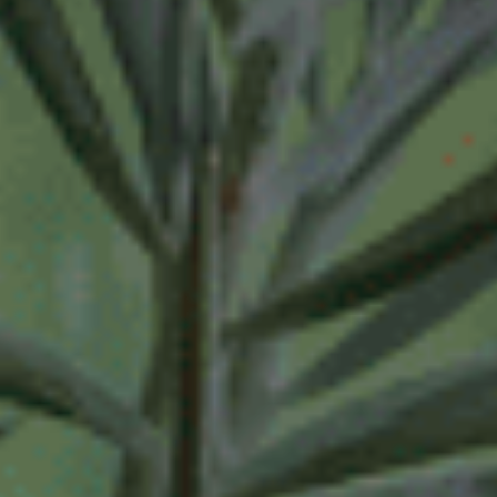
32-38 uur
32-40 uur
36-40 uur
Flexibel
Fulltime
category
Accountmanager
Accountmanager binnendienst
Administratie
Adviseur
allround commercieel medewerker