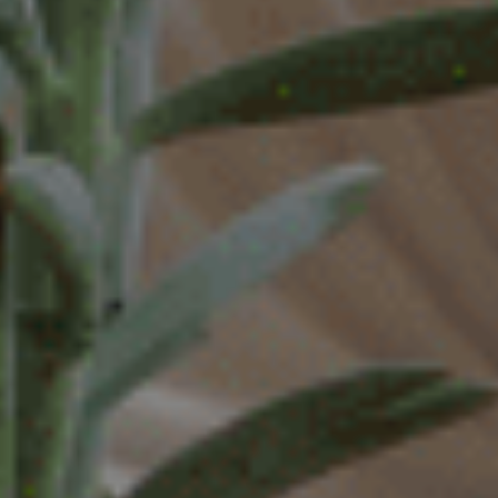
Data steward
Facturist
Finance manager
Financieel administratief medewerker
Financieel analist
Financieel controller
Financieel medewerker
Fiscalist
GL Accountant
HR
HR-officer
Infrastructure specialist /