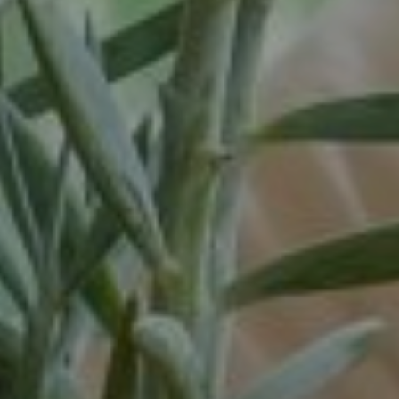
Vortum-Mullem
Waardenburg
Wanrooij / Heesch
West Nederland
Wijchen
Woudenberg
Zaandam
Zevenaar
Zuid-West Nederland
Zwaag
Zwolle