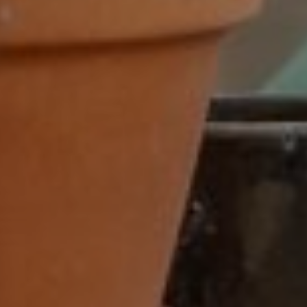
32-38 uur
32-40 uur
36-40 uur
Flexibel
Fulltime
category
Accountmanager
Accountmanager binnendienst
Administratie
Adviseur
allround commercieel medewerker