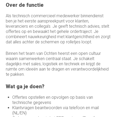
Over de functie
Sales support
Als technisch commercieel medewerker binnendienst
Service Coördinator
ben je het eerste aanspreekpunt voor klanten,
leveranciers en collega’s. Je geeft technisch advies, stelt
Systeem & Applicatiebeheerder
offertes op en bewaakt het gehele ordertraject. Je
combineert nauwkeurigheid met klantgerichtheid en zorgt
Systeembeheerder
dat alles achter de schermen op rolletjes loopt.
technisch commercieel adviseur
Binnen het team van Ochten heerst een open cultuur
waarin samenwerken centraal staat. Je schakelt
Technisch Commercieel Medewerker
dagelijks met sales, logistiek en techniek en krijgt de
Binnendienst
ruimte om ideeën aan te dragen en verantwoordelijkheid
te pakken.
Telemarketeer
Vertegenwoordiger
Wat ga je doen?
Vertegenwoordiger buitendienst
Offertes opstellen en opvolgen op basis van
technische gegevens
Warehouse manager
Klantvragen beantwoorden via telefoon en mail
(NL/EN)