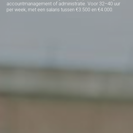
Gemert
accountmanagement of administratie. Voor 32–40 uur
per week, met een salaris tussen €3.500 en €4.000.
Gendt
Haarlem
Haps
Heelsum
Helmond
Hengelo
Heteren
Hoogeveen
Houten
Joure