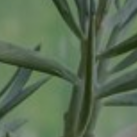
Tiel
Tilburg
Twello
Uden
Utrecht
Varsseveld
Veenendaal
Veghel
Velp
Venlo
Venray