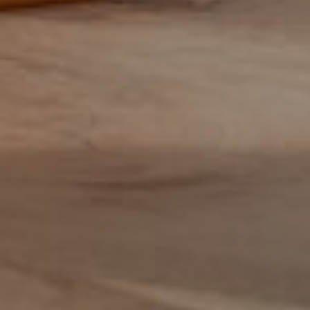
Facturist
Finance manager
Financieel administratief medewerker
Financieel analist
Financieel controller
Financieel medewerker
Fiscalist
GL Accountant
HR
HR-officer
Infrastructure specialist /