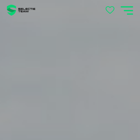
Andelst
Apeldoorn
Arnhem
Beek en Donk
Beilen
Bemmel
Best
Beuningen
Boxtel
Brabant
Cuijk