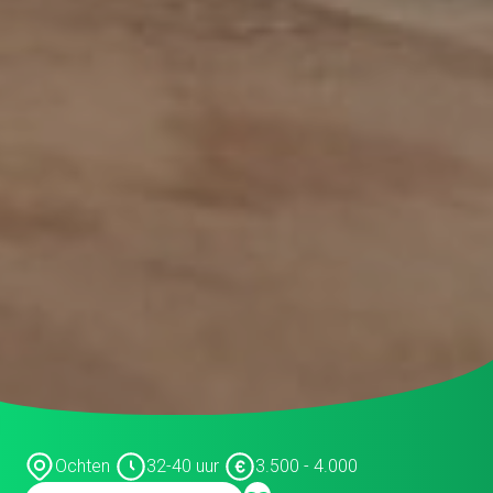
systeembeheerder
Inkoop assistent
Inkoop/product manager
Inkoper/Product Manager
Inside Sales
Inside sales engineer
Legal
Marketing &
Communicatiemedewerker
Medewerker Bedrijfsbureau
Medewerker binnendienst
Medewerker buitendienst
Ochten
32-40 uur
3.500 - 4.000