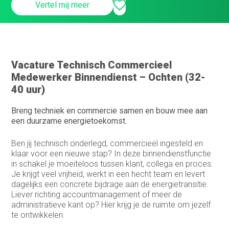
Medewerker buitendienst
Vertel mij meer
Medewerker finance
Medewerker verkoop binnendienst
Operationeel medewerker inkoop
Vacature Technisch Commercieel
Medewerker Binnendienst – Ochten (32-
Planner & Administratief medewerker
40 uur)
product engineer
Breng techniek en commercie samen en bouw mee aan
een duurzame energietoekomst.
productieplanner
Ben jij technisch onderlegd, commercieel ingesteld en
Productspecialist
klaar voor een nieuwe stap? In deze binnendienstfunctie
in schakel je moeiteloos tussen klant, collega en proces.
Projectmanager
Je krijgt veel vrijheid, werkt in een hecht team en levert
dagelijks een concrete bijdrage aan de energietransitie.
Purchasing Officer
Liever richting accountmanagement of meer de
administratieve kant op? Hier krijg je de ruimte om jezelf
Sales engineer
te ontwikkelen.
Sales representative