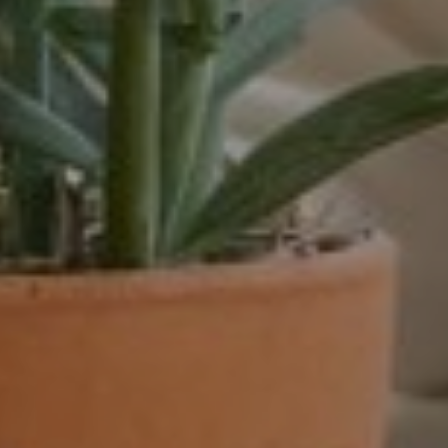
dienstverband
16 - 32 uur
16-32 uur
20 tot 32 uur
20-24 uur
24 uur
24-32 uur
24-40 uur
28-40 uur
32 of 38 uur
32 uur