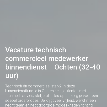
Deventer
Dodewaard
Doetinchem
Druten
Duiven
Vacature technisch
Ede
commercieel medewerker
Eerbeek
binnendienst – Ochten (32-40
Eindhoven
uur)
Elst
Technisch én commercieel sterk? In deze
Emmen
binnendienstfunctie in Ochten help je klanten met
technisch advies, stel je offertes op en zorg je voor een
Enschede
soepel orderproces. Je krijgt veel vrijheid, werkt in een
hecht team en hebt doorgroeimogelijkheden richting