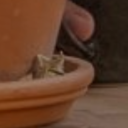
Assistent controller
BI-specialist
Business controller
Commercieel medewerker
Commercieel medewerker
verkoopbinnendienst
Commerciële binnendienst
medewerker
Content specialist
Customer service medewerker
Customer Success & Operations
Customer support medewerker
binnendienst
Data steward