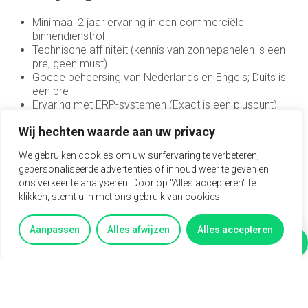
Minimaal 2 jaar ervaring in een commerciële
binnendienstrol
Technische affiniteit (kennis van zonnepanelen is een
pre, geen must)
Goede beheersing van Nederlands en Engels; Duits is
een pre
Ervaring met ERP-systemen (Exact is een pluspunt)
Teamspeler met een klantgerichte houding
Wij hechten waarde aan uw privacy
Nauwkeurig, communicatief sterk en proactief
ingesteld
We gebruiken cookies om uw surfervaring te verbeteren,
gepersonaliseerde advertenties of inhoud weer te geven en
Wat wij bieden
ons verkeer te analyseren. Door op "Alles accepteren" te
klikken, stemt u in met ons gebruik van cookies.
Brutosalaris tussen €3.500 en €4.000 per maand
(afhankelijk van ervaring)
Aanpassen
Alles afwijzen
Alles accepteren
Dienstverband van 32 tot 40 uur per week
Vertel mij meer
Vragen?
CAO Metaal & Techniek (incl. 13 ADV-dagen)
Volop doorgroeimogelijkheden: commercieel of
administratief
Informele werksfeer binnen een enthousiast en
betrokken team